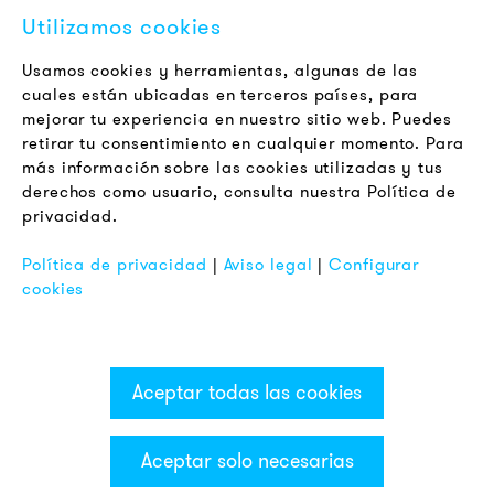
Contacto
Utilizamos cookies
Jobs
Boletín
Usamos cookies y herramientas, algunas de las
cuales están ubicadas en terceros países, para
mejorar tu experiencia en nuestro sitio web. Puedes
LEGAL
retirar tu consentimiento en cualquier momento. Para
Terminos y Condiciones Generales
más información sobre las cookies utilizadas y tus
Aviso de Privacidad
derechos como usuario, consulta nuestra Política de
privacidad.
Pie de Imprenta
FAQ
Política de privacidad
|
Aviso legal
|
Configurar
cookies
Aceptar todas las cookies
Aceptar solo necesarias
Categorías & Filter