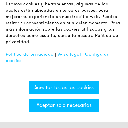
Boletín
Usamos cookies y herramientas, algunas de las
cuales están ubicadas en terceros países, para
mejorar tu experiencia en nuestro sitio web. Puedes
LEGAL
retirar tu consentimiento en cualquier momento. Para
Terminos y Condiciones Generales
más información sobre las cookies utilizadas y tus
Aviso de Privacidad
derechos como usuario, consulta nuestra Política de
privacidad.
Pie de Imprenta
FAQ
Política de privacidad
|
Aviso legal
|
Configurar
cookies
Aceptar todas las cookies
Aceptar solo necesarias
Categorías & Filter