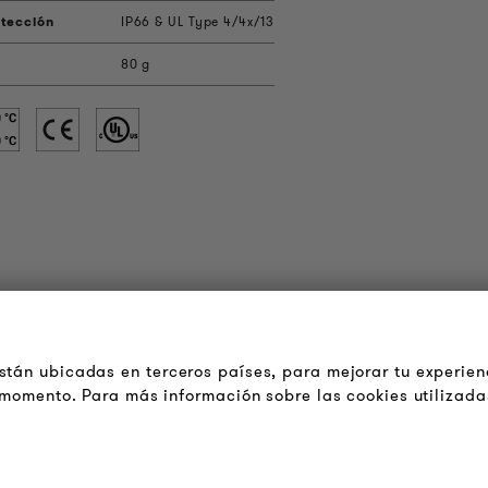
tección
IP66 & UL Type 4/4x/13
80 g
OUDER & BRIGHTER
LEGAL
cerca de la empresa
Terminos y Condiciones
tán ubicadas en terceros países, para mejorar tu experien
Generales
ontacto
r momento. Para más información sobre las cookies utilizada
Aviso de Privacidad
obs
Pie de Imprenta
oletín
FAQ