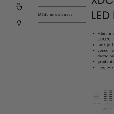
XDC 
LED 
Módulos de bases
Módulo d
ECO70
luz fija
consumo 
duració
grado de
muy buen