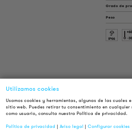
Grado de pro
Peso
INFORMACIÓN DEL PRODUCTO
L
Utilizamos cookies
Información Técnica
A
Usamos cookies y herramientas, algunas de las cuales es
Proyectos de referencia
C
sitio web. Puedes retirar tu consentimiento en cualquie
Descargas
J
como usuario, consulta nuestra Política de privacidad.
Certificaciones
B
Política de privacidad
|
Aviso legal
|
Configurar cookies