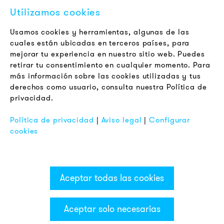
Contacto
Utilizamos cookies
Jobs
Boletín
Usamos cookies y herramientas, algunas de las
cuales están ubicadas en terceros países, para
mejorar tu experiencia en nuestro sitio web. Puedes
LEGAL
retirar tu consentimiento en cualquier momento. Para
Terminos y Condiciones Generales
más información sobre las cookies utilizadas y tus
Aviso de Privacidad
derechos como usuario, consulta nuestra Política de
privacidad.
Pie de Imprenta
FAQ
Política de privacidad
|
Aviso legal
|
Configurar
cookies
Aceptar todas las cookies
Aceptar solo necesarias
Categorías & Filter