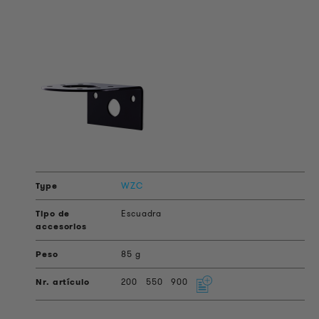
WZC
Escuadra
85 g
200
550
900