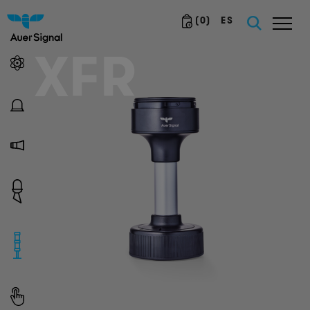
(
0
)
ES
XFR