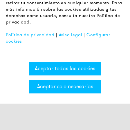
retirar tu consentimiento en cualquier momento. Para
Terminos y Condiciones Generales
más información sobre las cookies utilizadas y tus
Aviso de Privacidad
derechos como usuario, consulta nuestra Política de
privacidad.
Pie de Imprenta
FAQ
Política de privacidad
|
Aviso legal
|
Configurar
cookies
Aceptar todas las cookies
Aceptar solo necesarias
Categorías & Filter
Torre luminosa ECO