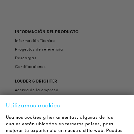
INFORMACIÓN DEL PRODUCTO
Información Técnica
Proyectos de referencia
Descargas
Certificaciones
LOUDER & BRIGHTER
Acerca de la empresa
Contacto
Utilizamos cookies
Jobs
Boletín
Usamos cookies y herramientas, algunas de las
cuales están ubicadas en terceros países, para
mejorar tu experiencia en nuestro sitio web. Puedes
LEGAL