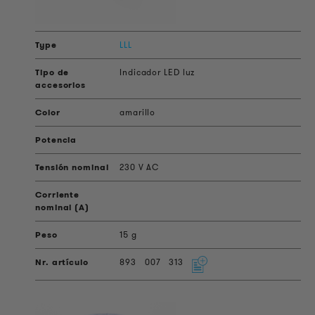
LLL
Indicador LED luz
amarillo
230 V AC
15 g
893
007
313