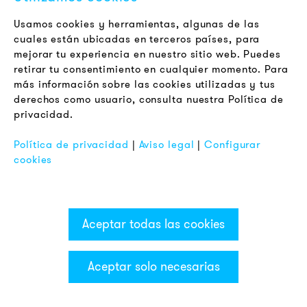
Usamos cookies y herramientas, algunas de las
LLL
cuales están ubicadas en terceros países, para
mejorar tu experiencia en nuestro sitio web. Puedes
Indicador LED luz
retirar tu consentimiento en cualquier momento. Para
más información sobre las cookies utilizadas y tus
derechos como usuario, consulta nuestra Política de
naranja
privacidad.
Política de privacidad
|
Aviso legal
|
Configurar
12 V AC/DC
cookies
15 g
Aceptar todas las cookies
893
001
404
Aceptar solo necesarias
Categorías & Filter