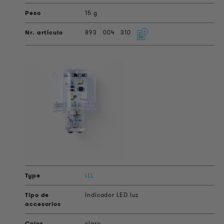
15 g
893
004
310
LLL
Indicador LED luz
claro