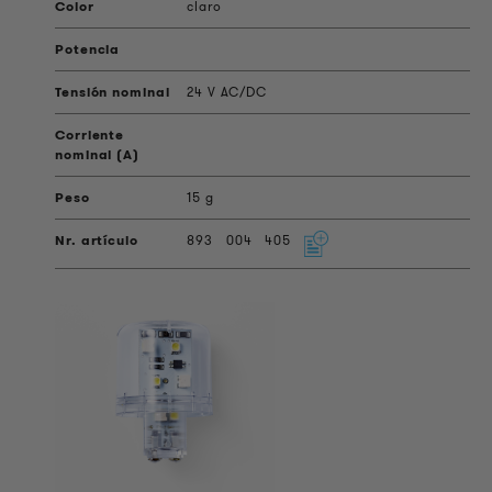
claro
24 V AC/DC
15 g
893
004
405