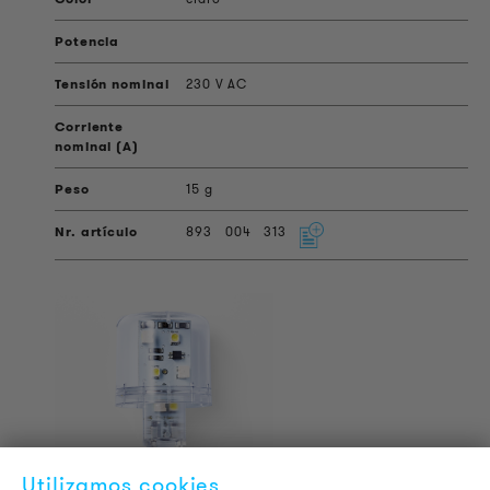
230 V AC
15 g
893
004
313
Utilizamos cookies