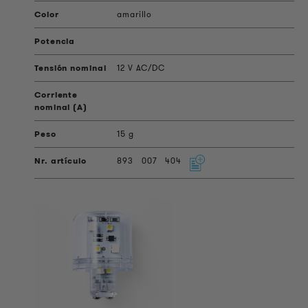
amarillo
12 V AC/DC
15 g
893
007
404