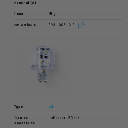
15 g
893
005
313
LLL
Indicador LED luz