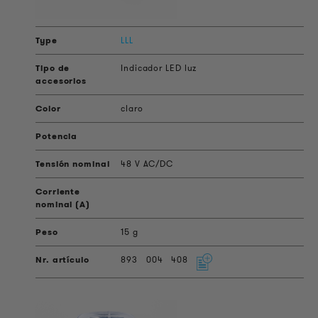
LLL
Indicador LED luz
claro
48 V AC/DC
15 g
893
004
408