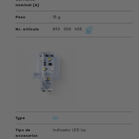
15 g
893
005
405
LLL
Indicador LED luz