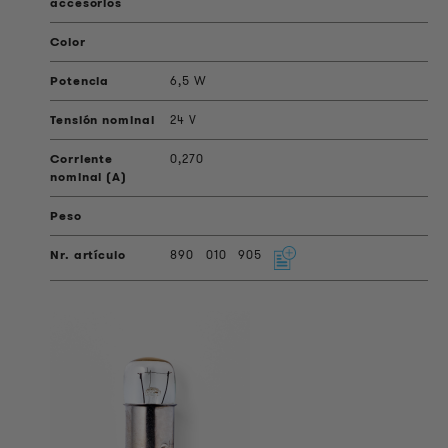
6,5 W
24 V
0,270
890
010
905