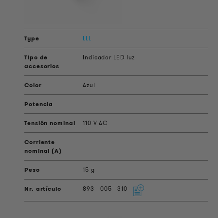
LLL
Indicador LED luz
Azul
110 V AC
15 g
893
005
310