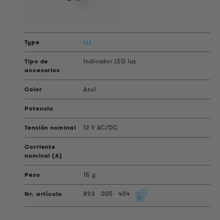
LLL
Indicador LED luz
Azul
12 V AC/DC
15 g
893
005
404