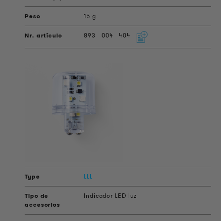
15 g
893
004
404
LLL
Indicador LED luz