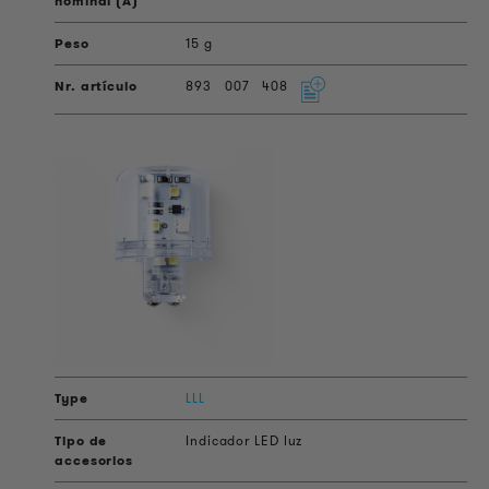
15 g
893
007
408
LLL
Indicador LED luz