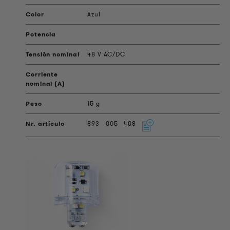
Azul
48 V AC/DC
15 g
893
005
408