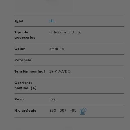
LLL
Indicador LED luz
amarillo
24 V AC/DC
15 g
893
007
405