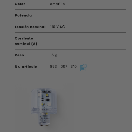
amarillo
110 V AC
15 g
893
007
310