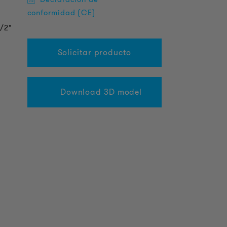
conformidad (CE)
/2"
Solicitar producto
Download 3D model