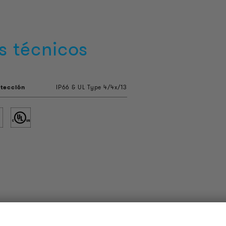
s técnicos
tección
IP66 & UL Type 4/4x/13
OUDER & BRIGHTER
LEGAL