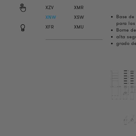
XZV
XMR
Base de 
XNW
XSW
para la
XFR
XMU
Borne de
alta seg
grado de