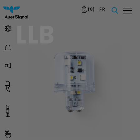
(
0
)
FR
LLB