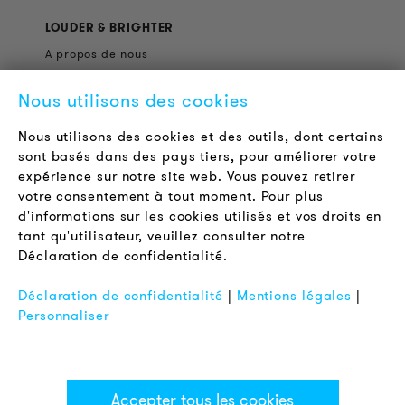
LOUDER & BRIGHTER
A propos de nous
Contact
Nous utilisons des cookies
Offres d'emploi
Newsletter
Nous utilisons des cookies et des outils, dont certains
sont basés dans des pays tiers, pour améliorer votre
expérience sur notre site web. Vous pouvez retirer
LÉGAL
votre consentement à tout moment. Pour plus
Conditions Générales de Vente
d'informations sur les cookies utilisés et vos droits en
Protection des Données
tant qu'utilisateur, veuillez consulter notre
Déclaration de confidentialité.
Mentions Légales
FAQ
Déclaration de confidentialité
|
Mentions légales
|
Personnaliser
Accepter tous les cookies