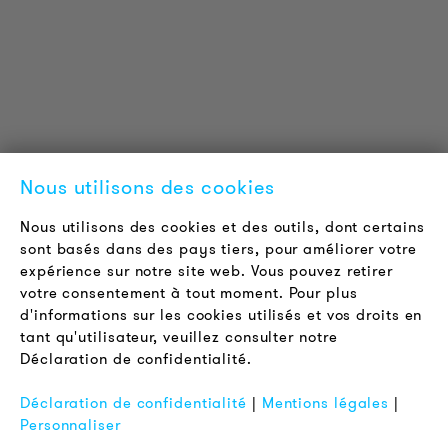
Téléchargements
Certifications
LOUDER & BRIGHTER
A propos de nous
Contact
Nous utilisons des cookies
Offres d'emploi
Newsletter
Nous utilisons des cookies et des outils, dont certains
sont basés dans des pays tiers, pour améliorer votre
expérience sur notre site web. Vous pouvez retirer
LÉGAL
votre consentement à tout moment. Pour plus
Conditions Générales de Vente
d'informations sur les cookies utilisés et vos droits en
Protection des Données
tant qu'utilisateur, veuillez consulter notre
Déclaration de confidentialité.
Mentions Légales
FAQ
Déclaration de confidentialité
|
Mentions légales
|
Personnaliser