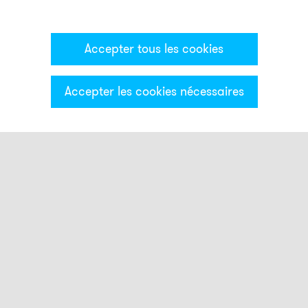
Accepter tous les cookies
Accepter les cookies nécessaires
Catégories & Filter
Montage
AB1
AB2
AB3
ADM30
AG1
AG2
AG3
AKV
AMK
ASK