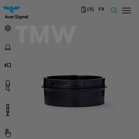
(
0
)
FR
TMW