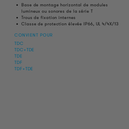
Base de montage horizontal de modules
lumineux ou sonores de la série T
Trous de fixation internes
Classe de protection élevée IP66, UL 4/4X/13
CONVIENT POUR
TDC
TDC+TDE
TDE
TDF
TDF+TDE
INFORMATIONS SUR LES PRODUITS
Informations Techniques
Projets de référence