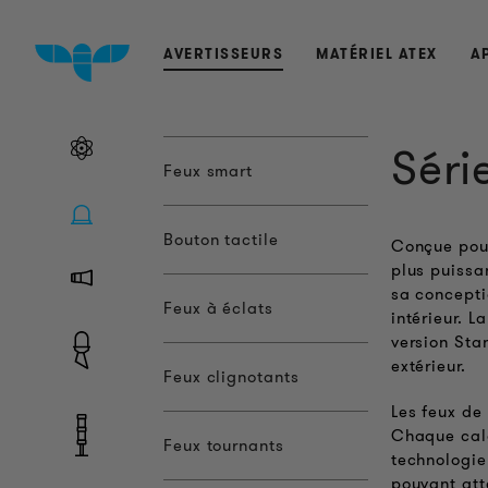
AVERTISSEURS
MATÉRIEL ATEX
A
Séri
Feux smart
Bouton tactile
Conçue pour
plus puissa
sa concepti
Feux à éclats
intérieur. L
version Sta
extérieur.
Feux clignotants
Les feux de 
Chaque calo
Feux tournants
technologie
pouvant att