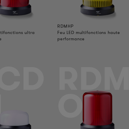
RDMHP
tifonctions ultra
Feu LED multifonctions haute
e
performance
CD
RD
M
OL