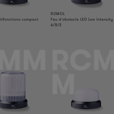
RDMOL
tifonctions compact
Feu d'obstacle LED Low Intensity
A/B/E
RMM
RC
M