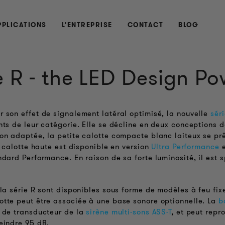
PPLICATIONS
L'ENTREPRISE
CONTACT
BLOG
e R - the LED Design P
 son effet de signalement latéral optimisé, la nouvelle
sér
nts de leur catégorie. Elle se décline en deux conceptions 
on adaptée, la petite calotte compacte blanc laiteux se prê
a calotte haute est disponible en version
Ultra Performance
e
ndard Performance. En raison de sa forte luminosité, il est 
la série R sont disponibles sous forme de modèles à feu fixe
tte peut être associée à une base sonore optionnelle. La
b
 de transducteur de la
sirène multi-sons ASS-T
, et peut repr
eindre 95 dB.