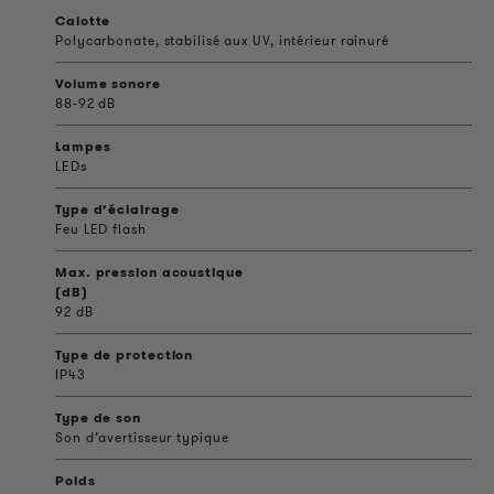
Calotte
Polycarbonate, stabilisé aux UV, intérieur rainuré
Volume sonore
88-92 dB
Lampes
LEDs
Type d’éclairage
Feu LED flash
Max. pression acoustique
(dB)
92 dB
Type de protection
IP43
Type de son
Son d’avertisseur typique
Poids