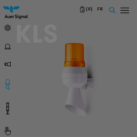
(
0
)
FR
KLS