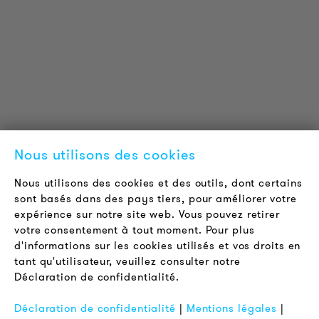
Informations Techniques
Projets de référence
Téléchargements
Certifications
LOUDER & BRIGHTER
A propos de nous
Contact
Nous utilisons des cookies
Offres d'emploi
Newsletter
Nous utilisons des cookies et des outils, dont certains
sont basés dans des pays tiers, pour améliorer votre
expérience sur notre site web. Vous pouvez retirer
LÉGAL
votre consentement à tout moment. Pour plus
Conditions Générales de Vente
d'informations sur les cookies utilisés et vos droits en
Protection des Données
tant qu'utilisateur, veuillez consulter notre
Déclaration de confidentialité.
Mentions Légales
FAQ
Déclaration de confidentialité
|
Mentions légales
|