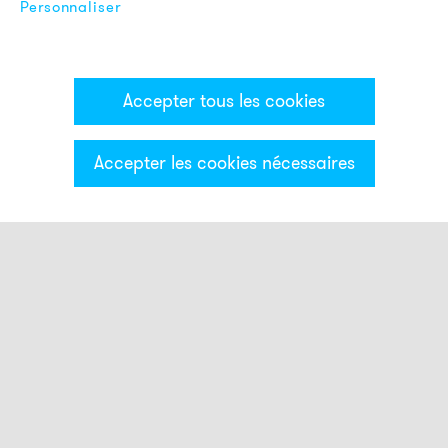
Personnaliser
Accepter tous les cookies
Accepter les cookies nécessaires
Catégories & Filter
Colonne lumineuse ECO
Modules optiques
XDC
XDA
XDF
XDC-HP