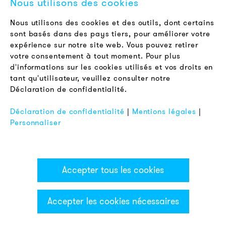
Nous utilisons des cookies
Offres d'emploi
Newsletter
Nous utilisons des cookies et des outils, dont certains
sont basés dans des pays tiers, pour améliorer votre
expérience sur notre site web. Vous pouvez retirer
LÉGAL
votre consentement à tout moment. Pour plus
Conditions Générales de Vente
d'informations sur les cookies utilisés et vos droits en
Protection des Données
tant qu'utilisateur, veuillez consulter notre
Déclaration de confidentialité.
Mentions Légales
FAQ
Déclaration de confidentialité
|
Mentions légales
|
Personnaliser
Accepter tous les cookies
Accepter les cookies nécessaires
Catégories & Filter