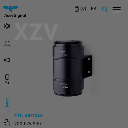
(
0
)
FR
XZV
RÉF. ARTICLE.
900
574
900