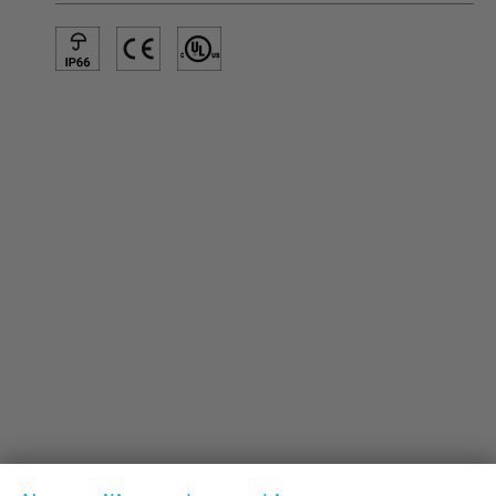
INFORMATIONS SUR LES PRODUITS
Informations Techniques
Projets de référence
Téléchargements
Certifications
LOUDER & BRIGHTER
A propos de nous
Contact