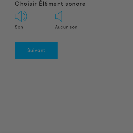
Choisir Élément sonore
Son
Aucun son
Suivant
INFORMATIONS SUR LES PRODUITS
Informations Techniques
Projets de référence
Téléchargements
Certifications
LOUDER & BRIGHTER