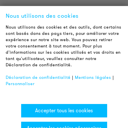
A propos de nous
Contact
Nous utilisons des cookies
Offres d'emploi
Newsletter
Nous utilisons des cookies et des outils, dont certains
sont basés dans des pays tiers, pour améliorer votre
expérience sur notre site web. Vous pouvez retirer
LÉGAL
votre consentement à tout moment. Pour plus
Conditions Générales de Vente
d'informations sur les cookies utilisés et vos droits en
Protection des Données
tant qu'utilisateur, veuillez consulter notre
Déclaration de confidentialité.
Mentions Légales
FAQ
Déclaration de confidentialité
|
Mentions légales
|
Personnaliser
Accepter tous les cookies