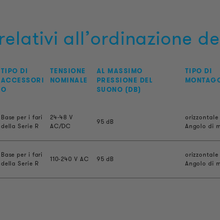
relativi all’ordinazione d
TIPO DI
TENSIONE
AL MASSIMO
TIPO DI
ACCESSORI
NOMINALE
PRESSIONE DEL
MONTAG
O
SUONO (DB)
Base per i fari
24-48 V
orizzontale
95 dB
della Serie R
AC/DC
Angolo di m
Base per i fari
orizzontale
110-240 V AC
95 dB
della Serie R
Angolo di m