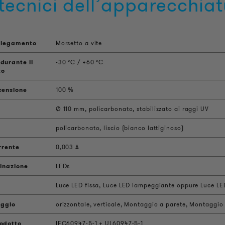
tecnici dell’apparecchiat
ollegamento
Morsetto a vite
durante il
-30 °C / +60 °C
to
censione
100 %
Ø 110 mm, policarbonato, stabilizzato ai raggi UV
policarbonato, liscio (bianco lattiginoso)
rrente
0,003 A
minazione
LEDs
Luce LED fissa, Luce LED lampeggiante oppure Luce LE
aggio
orizzontale, verticale, Montaggio a parete, Montaggio
odotto
IEC60947-5-1 + UL60947-5-1