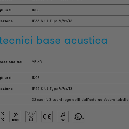
li urti
IK08
tezione
IP66 & UL Type 4/4x/13
 tecnici base acustica
ressione del
95 dB
li urti
IK08
tezione
IP66 & UL Type 4/4x/13
32 suoni, 3 suoni regolabili dall’esterno Vedere tabella