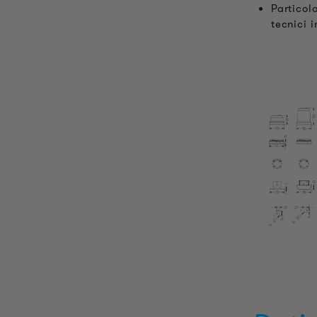
Particol
tecnici i