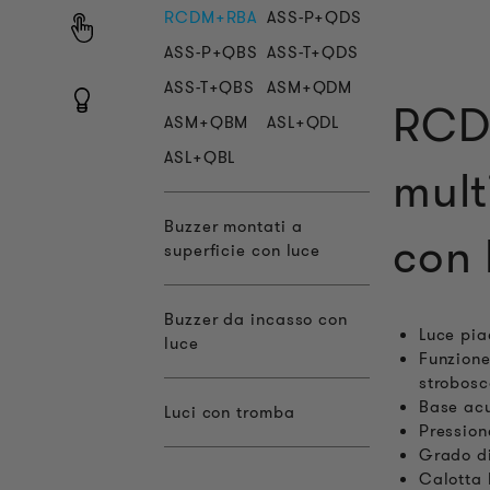
RCDM+RBA
ASS-P+QDS
ASS-P+QBS
ASS-T+QDS
ASS-T+QBS
ASM+QDM
RCD
ASM+QBM
ASL+QDL
ASL+QBL
mult
Buzzer montati a
con 
superficie con luce
Buzzer da incasso con
Luce pia
luce
Funzione
strobos
Base acu
Luci con tromba
Pression
Grado di
Calotta 