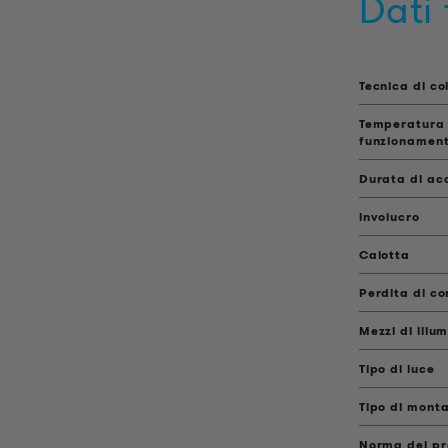
Dati 
Tecnica di c
Temperatura 
funzionamen
Durata di ac
involucro
Calotta
Perdita di co
Mezzi di illu
Tipo di luce
Tipo di mont
Norma del pr