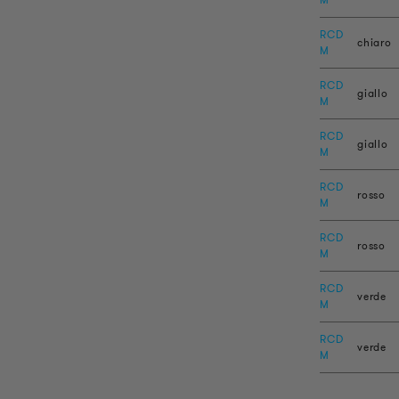
RCD
chiaro
M
RCD
giallo
M
RCD
giallo
M
RCD
rosso
M
RCD
rosso
M
RCD
verde
M
RCD
verde
M