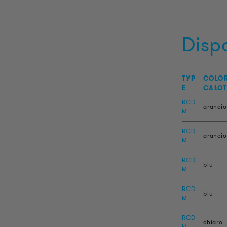
Dispo
TYP
COLOR
E
CALOT
RCD
aranci
M
RCD
aranci
M
RCD
blu
M
RCD
blu
M
RCD
chiaro
M