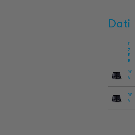
Dati 
T
Y
P
E
RB
A
RB
A