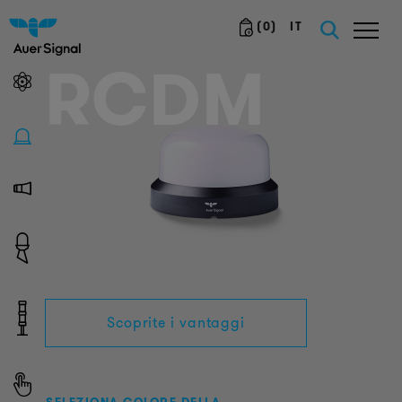
(
0
)
IT
RCDM
Scoprite i vantaggi