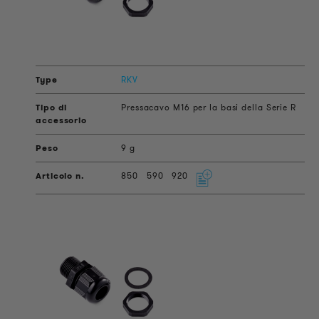
RKV
Pressacavo M16 per la basi della Serie R
9 g
850
590
920