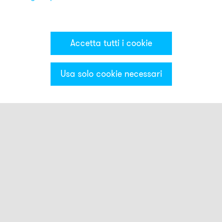
Accetta tutti i cookie
Usa solo cookie necessari
Categorie & Filter
Luci smart
Pulsante Smart Touch
Luci stroboscopiche