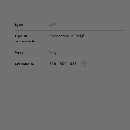
AKV
Pressacavo M20x1,5
14 g
698
800
026
INFORMAZIONI SUL PRODOTTO
Informazioni Tecniche