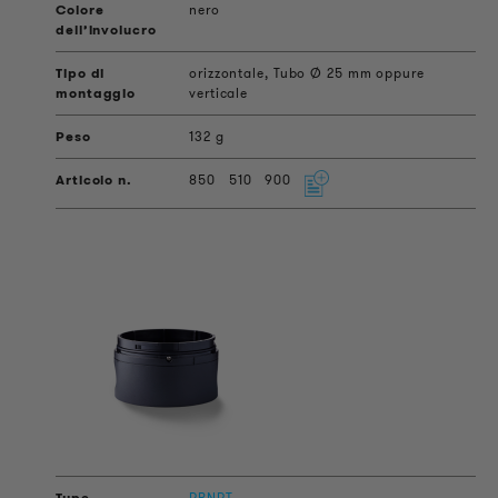
nero
orizzontale, Tubo Ø 25 mm oppure
verticale
132 g
850
510
900
RBNPT