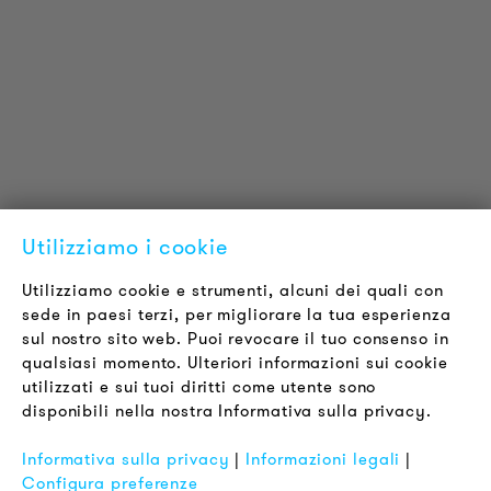
Progetti di riferimento
Downloads
Certificazioni
LOUDER & BRIGHTER
Chi siamo
Contatti
Offerte di Lavoro
Utilizziamo i cookie
Newsletter
Utilizziamo cookie e strumenti, alcuni dei quali con
sede in paesi terzi, per migliorare la tua esperienza
LEGALE
sul nostro sito web. Puoi revocare il tuo consenso in
Termini & Condizioni
qualsiasi momento. Ulteriori informazioni sui cookie
Informativa sulla Privacy
utilizzati e sui tuoi diritti come utente sono
disponibili nella nostra Informativa sulla privacy.
Impronta
FAQ
Informativa sulla privacy
|
Informazioni legali
|
Configura preferenze