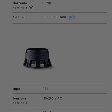
0,240
850
535
408
RBA
110-240 V AC