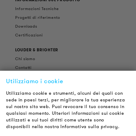
Informazioni Tecniche
Progetti di riferimento
Downloads
Certificazioni
LOUDER & BRIGHTER
Chi siamo
Contatti
Offerte di Lavoro
Utilizziamo i cookie
Newsletter
Utilizziamo cookie e strumenti, alcuni dei quali con
sede in paesi terzi, per migliorare la tua esperienza
LEGALE
sul nostro sito web. Puoi revocare il tuo consenso in
Termini & Condizioni
qualsiasi momento. Ulteriori informazioni sui cookie
Informativa sulla Privacy
utilizzati e sui tuoi diritti come utente sono
disponibili nella nostra Informativa sulla privacy.
Impronta
FAQ