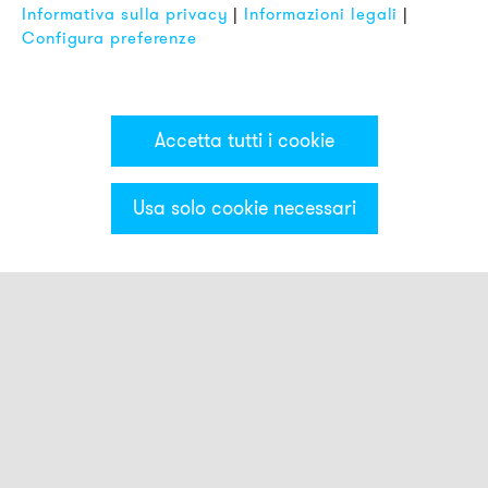
Informativa sulla privacy
|
Informazioni legali
|
Configura preferenze
Accetta tutti i cookie
Usa solo cookie necessari
Categorie & Filter
Montaggio
AB1
AB2
AB3
ADM30
AG1
AG2