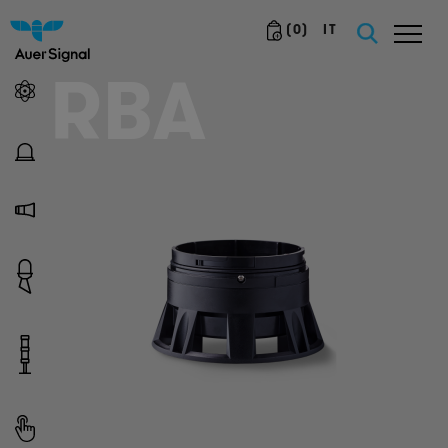
(
0
)
IT
RBA