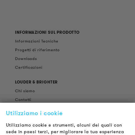
INFORMAZIONI SUL PRODOTTO
Informazioni Tecniche
Progetti di riferimento
Downloads
Certificazioni
LOUDER & BRIGHTER
Chi siamo
Contatti
Offerte di Lavoro
Utilizziamo i cookie
Newsletter
Utilizziamo cookie e strumenti, alcuni dei quali con
sede in paesi terzi, per migliorare la tua esperienza
LEGALE