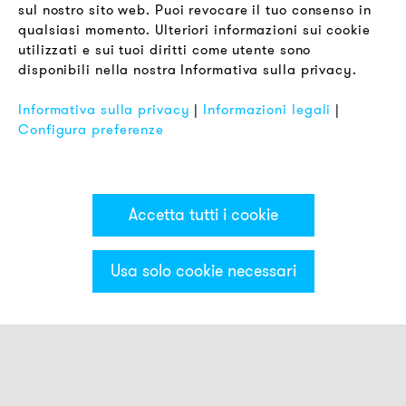
sul nostro sito web. Puoi revocare il tuo consenso in
Termini & Condizioni
qualsiasi momento. Ulteriori informazioni sui cookie
Informativa sulla Privacy
utilizzati e sui tuoi diritti come utente sono
disponibili nella nostra Informativa sulla privacy.
Impronta
FAQ
Informativa sulla privacy
|
Informazioni legali
|
Configura preferenze
Accetta tutti i cookie
Usa solo cookie necessari
Categorie & Filter
Torrette luminose ECO