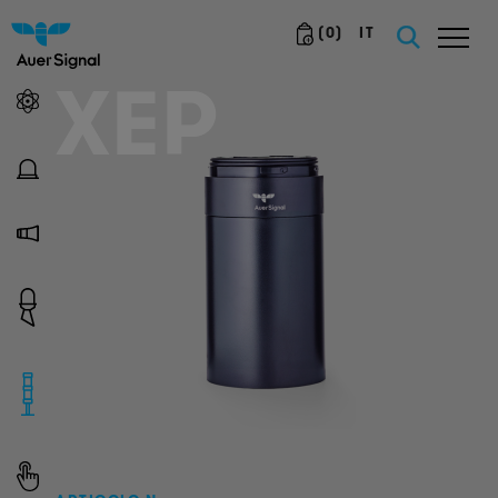
(
0
)
IT
XEP