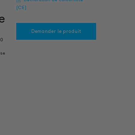
(CE)
e
Demander le produit
70
ase