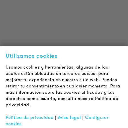
Proyectos de referencia
Descargas
Certificaciones
LOUDER & BRIGHTER
Acerca de la empresa
Contacto
Utilizamos cookies
Jobs
Boletín
Usamos cookies y herramientas, algunas de las
cuales están ubicadas en terceros países, para
mejorar tu experiencia en nuestro sitio web. Puedes
LEGAL
retirar tu consentimiento en cualquier momento. Para
Terminos y Condiciones Generales
más información sobre las cookies utilizadas y tus
Aviso de Privacidad
derechos como usuario, consulta nuestra Política de
privacidad.
Pie de Imprenta
FAQ
Política de privacidad
|
Aviso legal
|
Configurar
cookies