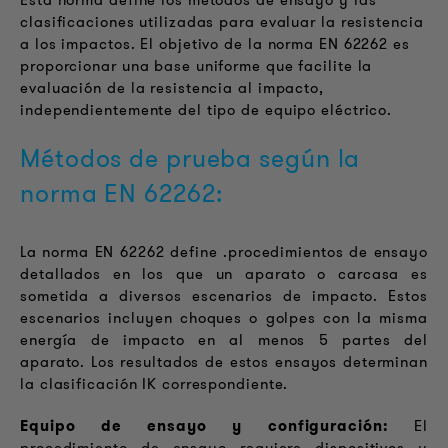
Esta norma define los métodos de ensayo y las
clasificaciones utilizadas para evaluar la resistencia
a los impactos. El objetivo de la norma EN 62262 es
proporcionar una base uniforme que facilite la
evaluación de la resistencia al impacto,
independientemente del tipo de equipo eléctrico.
Métodos de prueba según la
norma EN 62262:
La norma EN 62262 define .procedimientos de ensayo
detallados en los que un aparato o carcasa es
sometida a diversos escenarios de impacto. Estos
escenarios incluyen choques o golpes con la misma
energía de impacto en al menos 5 partes del
aparato. Los resultados de estos ensayos determinan
la clasificación IK correspondiente.
Equipo de ensayo y configuración:
El