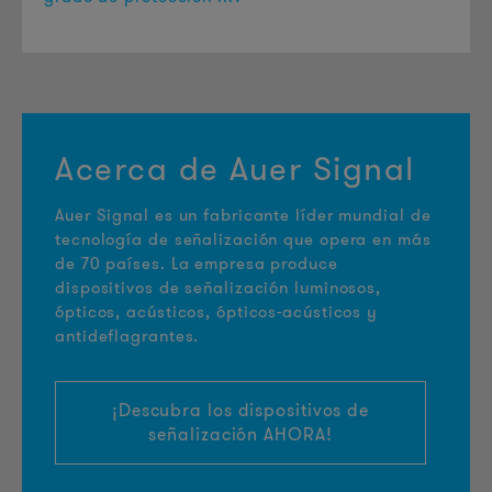
Acerca de Auer Signal
Auer Signal es un fabricante líder mundial de
tecnología de señalización que opera en más
de 70 países. La empresa produce
dispositivos de señalización luminosos,
ópticos, acústicos, ópticos-acústicos y
antideflagrantes.
¡Descubra los dispositivos de
señalización AHORA!