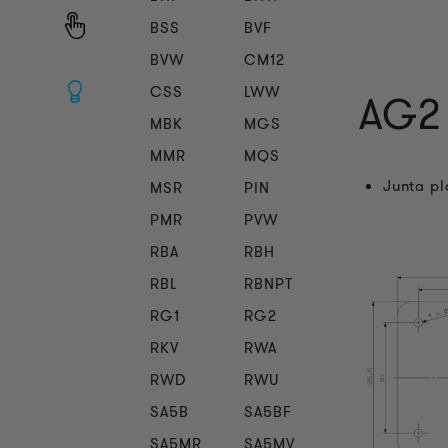
BSS
BVF
BVW
CM12
CSS
LWW
AG2 
MBK
MGS
MMR
MQS
Junta pl
MSR
PIN
PMR
PVW
RBA
RBH
RBL
RBNPT
RG1
RG2
RKV
RWA
RWD
RWU
SA5B
SA5BF
SA5MR
SA5MV