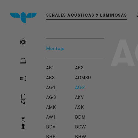
SEÑALES ACÚSTICAS Y LUMINOSAS
A
Montaje
AB1
AB2
AB3
ADM30
AG1
AG2
AG3
AKV
AMK
ASK
AW1
BDM
BDV
BDW
BHF
BHW