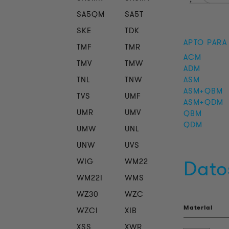
SA5QM
SA5T
SKE
TDK
APTO PARA
TMF
TMR
ACM
TMV
TMW
ADM
TNL
TNW
ASM
ASM+QBM
TVS
UMF
ASM+QDM
UMR
UMV
QBM
QDM
UMW
UNL
UNW
UVS
Dato
WIG
WM22
WM22I
WMS
WZ30
WZC
Material
WZCI
XIB
XSS
XWR