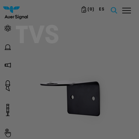
(
0
)
ES
TVS