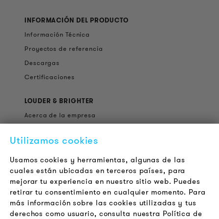
INFORMACIÓN DEL PRODUCTO
Información Técnica
Proyectos de referencia
Descargas
Certificaciones
LOUDER & BRIGHTER
Acerca de la empresa
Contacto
Utilizamos cookies
Jobs
Boletín
Usamos cookies y herramientas, algunas de las
cuales están ubicadas en terceros países, para
mejorar tu experiencia en nuestro sitio web. Puedes
LEGAL
retirar tu consentimiento en cualquier momento. Para
Terminos y Condiciones Generales
más información sobre las cookies utilizadas y tus
Aviso de Privacidad
derechos como usuario, consulta nuestra Política de