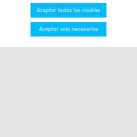
Aceptar todas las cookies
Aceptar solo necesarias
Categorías & Filter
Montaje
AB1
AB2
AB3
ADM30
AG1
AG2
AG3
AKV
AMK
ASK
AW1
BDM