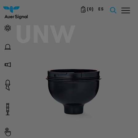
(
0
)
ES
UNW