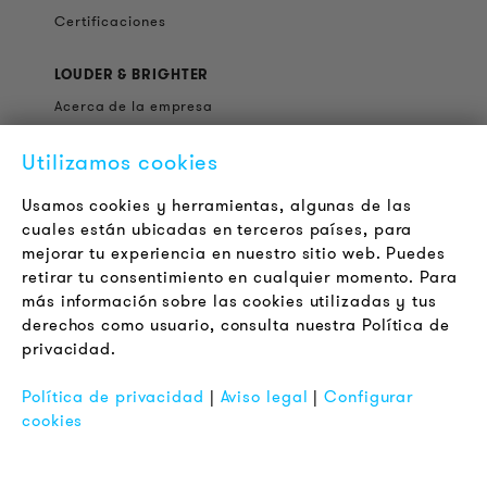
Certificaciones
LOUDER & BRIGHTER
Acerca de la empresa
Contacto
Utilizamos cookies
Jobs
Boletín
Usamos cookies y herramientas, algunas de las
cuales están ubicadas en terceros países, para
mejorar tu experiencia en nuestro sitio web. Puedes
LEGAL
retirar tu consentimiento en cualquier momento. Para
Terminos y Condiciones Generales
más información sobre las cookies utilizadas y tus
Aviso de Privacidad
derechos como usuario, consulta nuestra Política de
privacidad.
Pie de Imprenta
FAQ
Política de privacidad
|
Aviso legal
|
Configurar
cookies