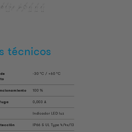
s técnicos
 de
-30 °C / +60 °C
to
uncionamiento
100 %
 fuga
0,003 A
Indicador LED luz
tección
IP66 & UL Type 4/4x/13