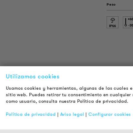
Peso
INFORMACIÓN DEL PRODUCTO
L
Utilizamos cookies
Información Técnica
A
Usamos cookies y herramientas, algunas de las cuales es
Proyectos de referencia
C
sitio web. Puedes retirar tu consentimiento en cualquie
Descargas
J
como usuario, consulta nuestra Política de privacidad.
Certificaciones
B
Política de privacidad
|
Aviso legal
|
Configurar cookies