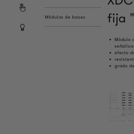
XDC-
fija
Módulos de bases
Módulo d
señaliz
efecto d
resisten
grado de