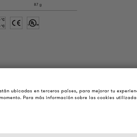
87 g
OUDER & BRIGHTER
LEGAL
cerca de la empresa
Terminos y Condiciones
tán ubicadas en terceros países, para mejorar tu experien
Generales
ontacto
r momento. Para más información sobre las cookies utilizada
Aviso de Privacidad
obs
Pie de Imprenta
oletín
FAQ