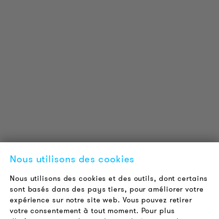
INFORMATIONS SUR LES PRODUITS
Informations Techniques
Projets de référence
Téléchargements
Certifications
LOUDER & BRIGHTER
A propos de nous
Contact
Nous utilisons des cookies
Offres d'emploi
Newsletter
Nous utilisons des cookies et des outils, dont certains
sont basés dans des pays tiers, pour améliorer votre
expérience sur notre site web. Vous pouvez retirer
LÉGAL
votre consentement à tout moment. Pour plus
Conditions Générales de Vente