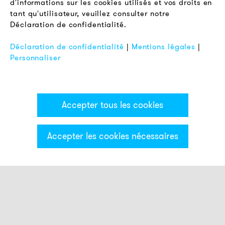
d'informations sur les cookies utilisés et vos droits en
Protection des Données
tant qu'utilisateur, veuillez consulter notre
Déclaration de confidentialité.
Mentions Légales
FAQ
Déclaration de confidentialité
|
Mentions légales
|
Personnaliser
Accepter tous les cookies
Accepter les cookies nécessaires
Catégories & Filter
Colonne lumineuse ECO