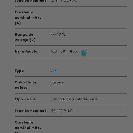
12-24 V AC/DC
+/- 10 %
760
001
405
VLB
naranja
Indicador luz intermitente
110-120 V AC