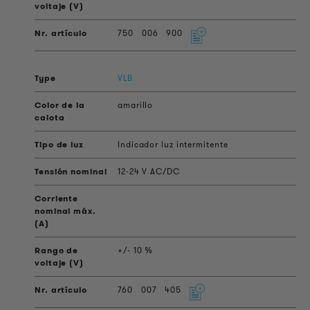
750
006
900
VLB
amarillo
Indicador luz intermitente
12-24 V AC/DC
+/- 10 %
760
007
405