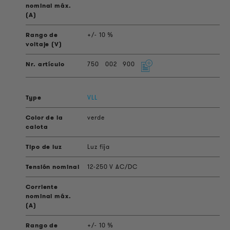
+/- 10 %
750
002
900
VLL
verde
Luz fija
12-250 V AC/DC
+/- 10 %