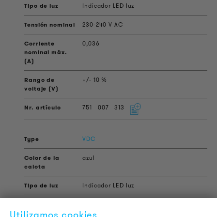
Indicador LED luz
230-240 V AC
0,036
+/- 10 %
751
007
313
VDC
azul
Indicador LED luz
24 V AC/DC
Utilizamos cookies