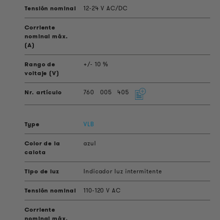
12-24 V AC/DC
+/- 10 %
760
005
405
VLB
azul
Indicador luz intermitente
110-120 V AC