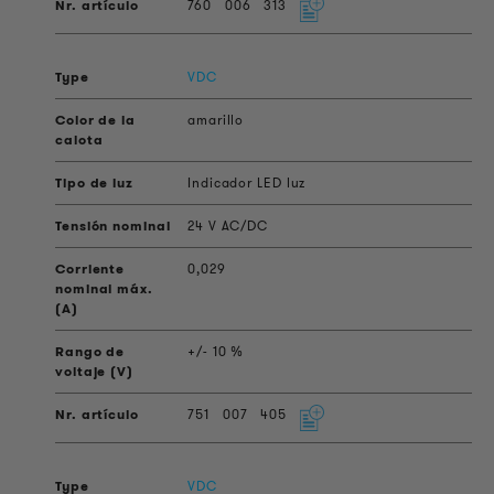
760
006
313
VDC
amarillo
Indicador LED luz
24 V AC/DC
0,029
+/- 10 %
751
007
405
VDC