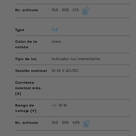
760
005
313
VLB
claro
Indicador luz intermitente
12-24 V AC/DC
+/- 10 %
760
004
405