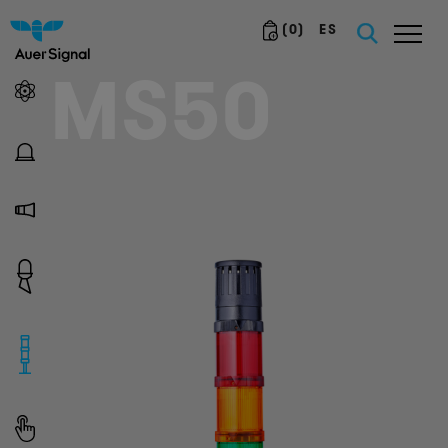
(
0
)
ES
MS50