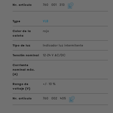
760
001
313
VLB
rojo
Indicador luz intermitente
12-24 V AC/DC
+/- 10 %
760
002
405