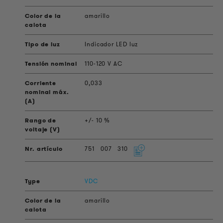
amarillo
Indicador LED luz
110-120 V AC
0,033
+/- 10 %
751
007
310
VDC
amarillo