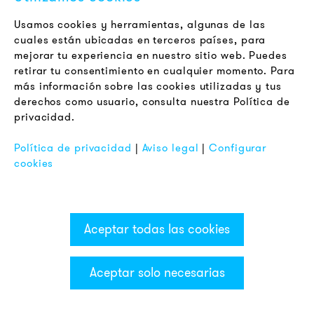
0,029
Usamos cookies y herramientas, algunas de las
cuales están ubicadas en terceros países, para
mejorar tu experiencia en nuestro sitio web. Puedes
+/- 10 %
retirar tu consentimiento en cualquier momento. Para
más información sobre las cookies utilizadas y tus
derechos como usuario, consulta nuestra Política de
751
005
405
privacidad.
Política de privacidad
|
Aviso legal
|
Configurar
VDC
cookies
azul
Indicador LED luz
Aceptar todas las cookies
110-120 V AC
0,033
Aceptar solo necesarias
Categorías & Filter