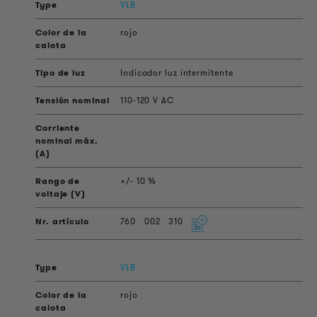
VLB
rojo
Indicador luz intermitente
110-120 V AC
+/- 10 %
760
002
310
VLB
rojo