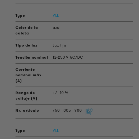
VLL
azul
Luz fija
12-250 V AC/DC
+/- 10 %
750
005
900
VLL