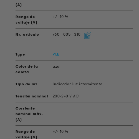
+/- 10 %
760
005
310
VLB
azul
Indicador luz intermitente
230-240 V AC
+/- 10 %