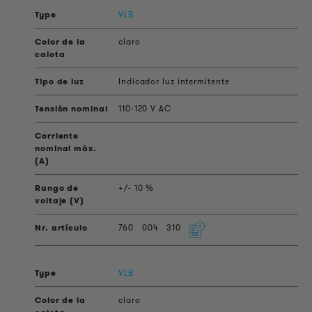
VLB
claro
Indicador luz intermitente
110-120 V AC
+/- 10 %
760
004
310
VLB
claro