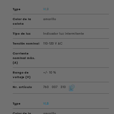
VLB
amarillo
Indicador luz intermitente
110-120 V AC
+/- 10 %
760
007
310
VLB
amarillo