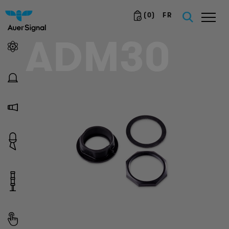
(
0
)
FR
ADM30