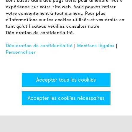
sont basés dans des pays tiers, pour améliorer votre
expérience sur notre site web. Vous pouvez retirer
LÉGAL
votre consentement à tout moment. Pour plus
Conditions Générales de Vente
d'informations sur les cookies utilisés et vos droits en
Protection des Données
tant qu'utilisateur, veuillez consulter notre
Déclaration de confidentialité.
Mentions Légales
FAQ
Déclaration de confidentialité
|
Mentions légales
|
Personnaliser
Accepter tous les cookies
Accepter les cookies nécessaires
Catégories & Filter