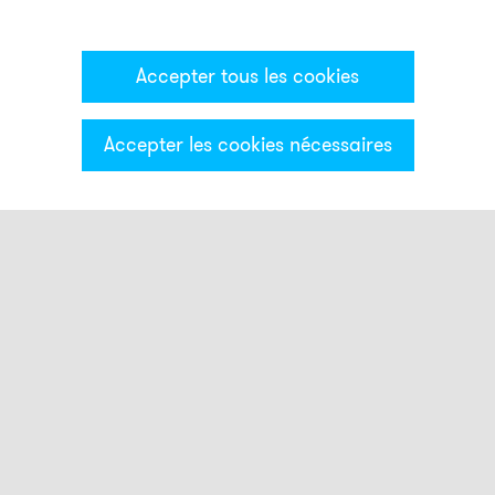
Accepter tous les cookies
Accepter les cookies nécessaires
Catégories & Filter
Montage
AB1
AB2
AB3
ADM30
AG1
AG2
AG3
AKV
AMK
ASK