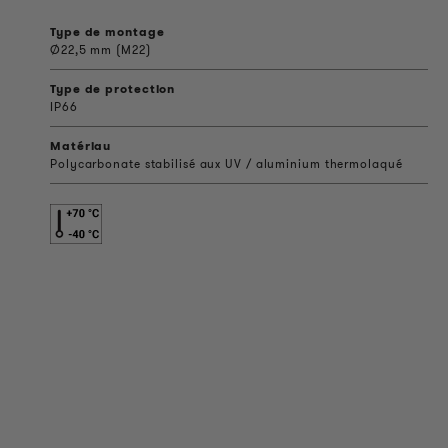
Type de montage
Ø22,5 mm (M22)
Type de protection
IP66
Matériau
Polycarbonate stabilisé aux UV / aluminium thermolaqué
INFORMATIONS SUR LES PRODUITS
Informations Techniques
Projets de référence