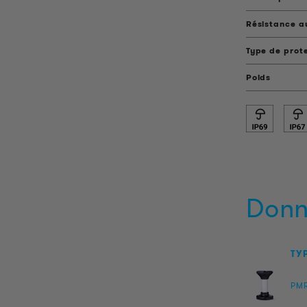
Résistance a
Type de prot
Poids
Donn
TY
PM