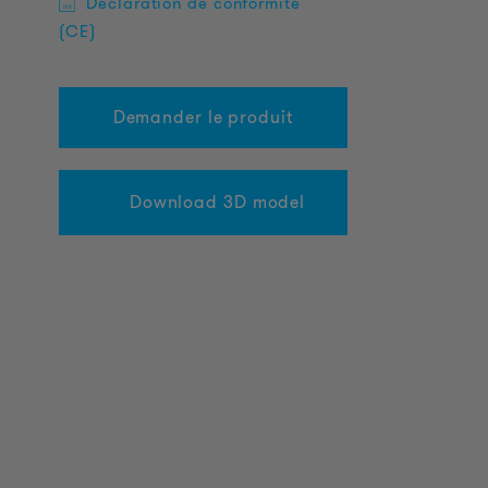
Déclaration de conformité
(CE)
Demander le produit
Download 3D model