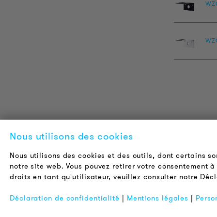
WZ
WZ
INFORMATIONS SUR LES
L
Nous utilisons des cookies
PRODUITS
A
Nous utilisons des cookies et des outils, dont certains s
Informations Techniques
C
notre site web. Vous pouvez retirer votre consentement à 
Projets de référence
O
droits en tant qu'utilisateur, veuillez consulter notre Déc
Téléchargements
N
Déclaration de confidentialité
|
Mentions légales
|
Perso
Certifications