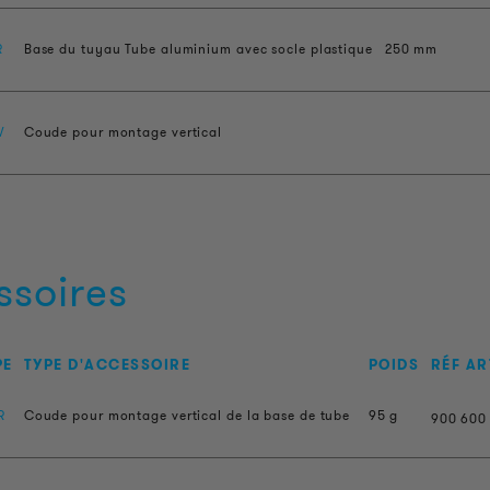
R
Base du tuyau Tube aluminium avec socle plastique
250 mm
W
Coude pour montage vertical
ssoires
PE
TYPE D'ACCESSOIRE
POIDS
RÉF AR
R
Coude pour montage vertical de la base de tube
95 g
900
600