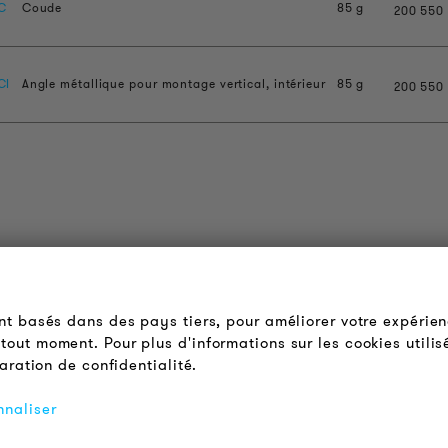
C
Coude
85 g
200
550
CI
Angle métallique pour montage vertical, intérieur
85 g
200
550
OUDER & BRIGHTER
LÉGAL
 propos de nous
Conditions Générales de
ont basés dans des pays tiers, pour améliorer votre expérien
Vente
ontact
tout moment. Pour plus d'informations sur les cookies utilis
Protection des Données
ffres d'emploi
laration de confidentialité.
Mentions Légales
ewsletter
nnaliser
FAQ