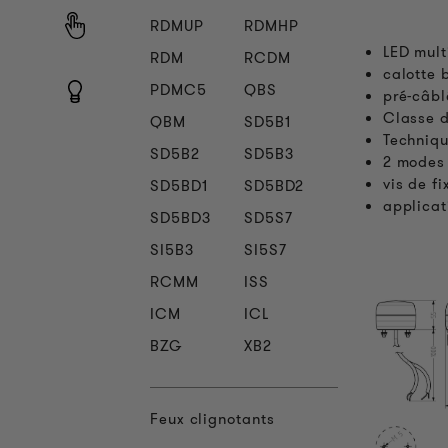
RDMUP
RDMHP
LED mul
RDM
RCDM
calotte 
PDMC5
QBS
pré-câbl
Classe d
QBM
SD5B1
Techniqu
SD5B2
SD5B3
2 modes 
vis de f
SD5BD1
SD5BD2
applicat
SD5BD3
SD5S7
SI5B3
SI5S7
RCMM
ISS
ICM
ICL
BZG
XB2
Feux clignotants