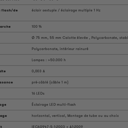
 flash/de
éclair sextuple / éclairage multiple 1 Hz
marche
100 %
Ø 75 mm, 55 mm Calotte élevée , Polycarbonate, stabi
Polycarbonate, intérieur rainuré
Lampes : >50.000 h
uite
0,003 A
issance
pré-câblé (câble 1 m)
16 LEDs
rage
Éclairage LED multi-flash
tage
horizontal, vertical, Montage de tube ou au choix
it
IEC60947-5-1:2003 + A1:2009