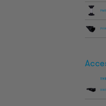
PM
PV
Acce
TY
XW