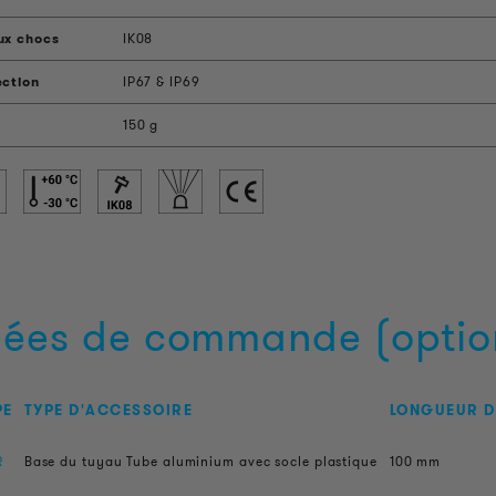
ux chocs
IK08
ection
IP67 & IP69
150 g
ées de commande (optio
PE
TYPE D'ACCESSOIRE
LONGUEUR D
R
Base du tuyau Tube aluminium avec socle plastique
100 mm