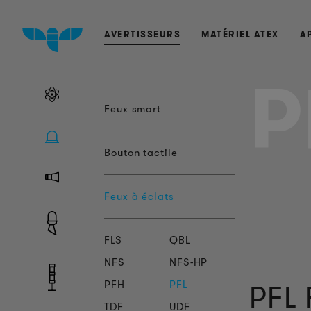
AVERTISSEURS
MATÉRIEL ATEX
A
P
Feux smart
Bouton tactile
Feux à éclats
FLS
QBL
NFS
NFS-HP
PFH
PFL
PFL 
TDF
UDF