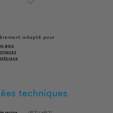
ièrement adapté pour
DU BOIS
POTENCES
 SPÉCIAUX
ées techniques
de service
-30 °C / +60 °C