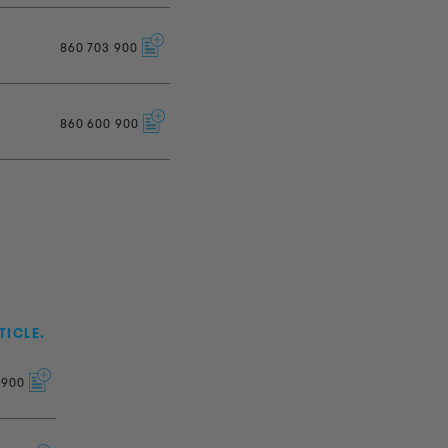
860
703
900
860
600
900
TICLE.
900