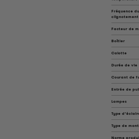
Fréquence du
clignotement
Facteur de 
Boîtier
Calotte
Durée de vie
Courant de f
Entrée de pu
Lampes
Type d’éclai
Type de mon
Norme produ