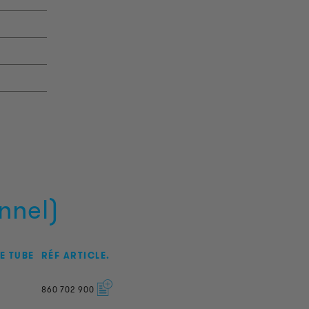
nnel)
E TUBE
RÉF ARTICLE.
860
702
900