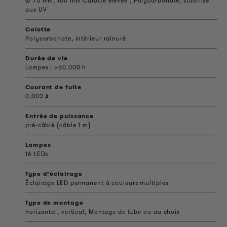
Ø 75 mm, 100 mm Calotte élevée , Polycarbonate, stabilisé
aux UV
Calotte
Polycarbonate, intérieur rainuré
Durée de vie
Lampes : >50.000 h
Courant de fuite
0,003 A
Entrée de puissance
pré-câblé (câble 1 m)
Lampes
16 LEDs
Type d’éclairage
Éclairage LED permanent à couleurs multiples
Type de montage
horizontal, vertical, Montage de tube ou au choix