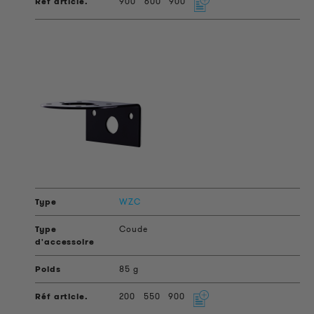
900
600
900
WZC
Coude
85 g
200
550
900