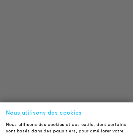
INFORMATIONS SUR LES PRODUITS
Informations Techniques
Projets de référence
Téléchargements
Certifications
LOUDER & BRIGHTER
A propos de nous
Contact
Nous utilisons des cookies
Offres d'emploi
Newsletter
Nous utilisons des cookies et des outils, dont certains
sont basés dans des pays tiers, pour améliorer votre