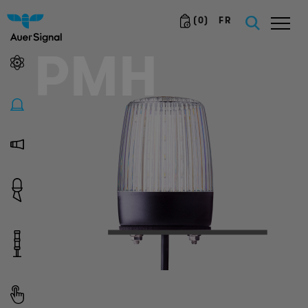
(
0
)
FR
PMH