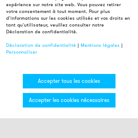
expérience sur notre site web. Vous pouvez retirer
LÉGAL
votre consentement à tout moment. Pour plus
Conditions Générales de Vente
d'informations sur les cookies utilisés et vos droits en
Protection des Données
tant qu'utilisateur, veuillez consulter notre
Déclaration de confidentialité.
Mentions Légales
FAQ
Déclaration de confidentialité
|
Mentions légales
|
Personnaliser
Accepter tous les cookies
Accepter les cookies nécessaires
Catégories & Filter
Feux smart