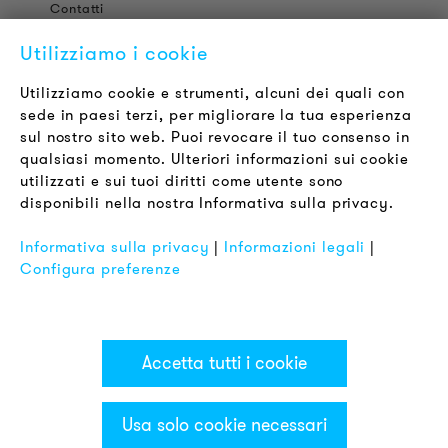
Contatti
Offerte di Lavoro
Utilizziamo i cookie
Newsletter
Utilizziamo cookie e strumenti, alcuni dei quali con
sede in paesi terzi, per migliorare la tua esperienza
LEGALE
sul nostro sito web. Puoi revocare il tuo consenso in
Termini & Condizioni
qualsiasi momento. Ulteriori informazioni sui cookie
Informativa sulla Privacy
utilizzati e sui tuoi diritti come utente sono
disponibili nella nostra Informativa sulla privacy.
Impronta
FAQ
Informativa sulla privacy
|
Informazioni legali
|
Configura preferenze
Accetta tutti i cookie
Usa solo cookie necessari