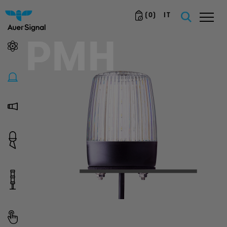
(
0
)
IT
PMH