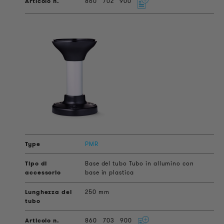
860
702
900
PMR
Base del tubo Tubo in allumino con
base in plastica
250 mm
860
703
900