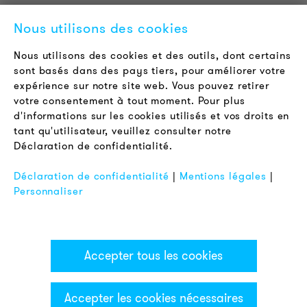
Contact
Nous utilisons des cookies
Offres d'emploi
Newsletter
Nous utilisons des cookies et des outils, dont certains
sont basés dans des pays tiers, pour améliorer votre
expérience sur notre site web. Vous pouvez retirer
LÉGAL
votre consentement à tout moment. Pour plus
Conditions Générales de Vente
d'informations sur les cookies utilisés et vos droits en
Protection des Données
tant qu'utilisateur, veuillez consulter notre
Déclaration de confidentialité.
Mentions Légales
FAQ
Déclaration de confidentialité
|
Mentions légales
|
Personnaliser
Accepter tous les cookies
Accepter les cookies nécessaires