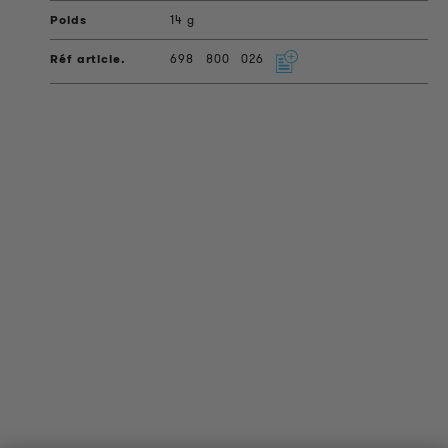
14 g
698
800
026
INFORMATIONS SUR LES PRODUITS
Informations Techniques
Projets de référence
Téléchargements
Certifications
LOUDER & BRIGHTER
A propos de nous