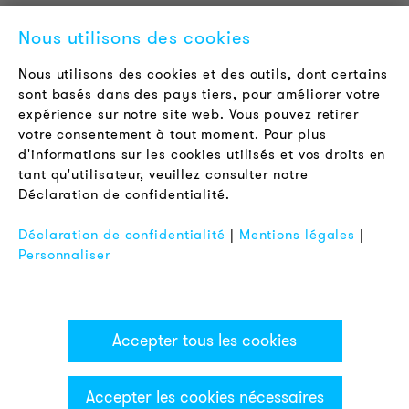
Contact
Nous utilisons des cookies
Offres d'emploi
Newsletter
Nous utilisons des cookies et des outils, dont certains
sont basés dans des pays tiers, pour améliorer votre
expérience sur notre site web. Vous pouvez retirer
LÉGAL
votre consentement à tout moment. Pour plus
Conditions Générales de Vente
d'informations sur les cookies utilisés et vos droits en
Protection des Données
tant qu'utilisateur, veuillez consulter notre
Déclaration de confidentialité.
Mentions Légales
FAQ
Déclaration de confidentialité
|
Mentions légales
|
Personnaliser
Accepter tous les cookies
Accepter les cookies nécessaires