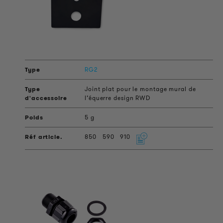
RG2
Joint plat pour le montage mural de
l’équerre design RWD
5 g
850
590
910