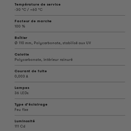
Température de service
-30 °C / +60 °C
Facteur de marche
100 %
Boîtier
Ø 110 mm, Polycarbonate, stabilisé aux UV
Calotte
Polycarbonate, intérieur rainuré
Courant de fuite
0,003 A
Lampes
36 LEDs
Type d’éclairage
Feu fixe
Luminosité
111 Cd