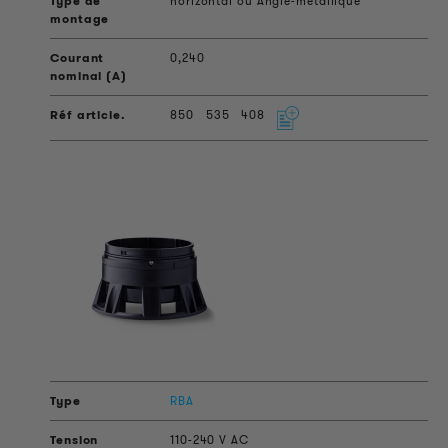
horizontal ou Angle-métallique
0,240
850
535
408
RBA
110-240 V AC