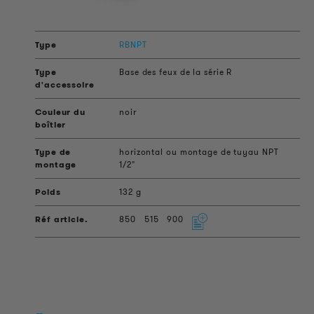
RBNPT
Base des feux de la série R
noir
horizontal ou montage de tuyau NPT
1/2"
132 g
850
515
900