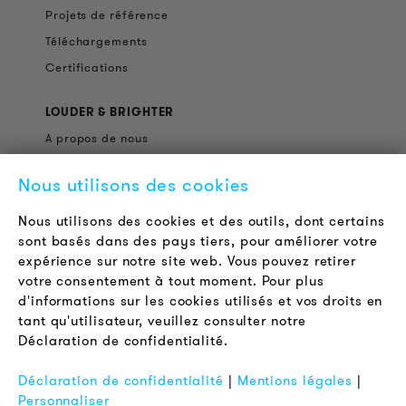
Projets de référence
Téléchargements
Certifications
LOUDER & BRIGHTER
A propos de nous
Contact
Nous utilisons des cookies
Offres d'emploi
Newsletter
Nous utilisons des cookies et des outils, dont certains
sont basés dans des pays tiers, pour améliorer votre
expérience sur notre site web. Vous pouvez retirer
LÉGAL
votre consentement à tout moment. Pour plus
Conditions Générales de Vente
d'informations sur les cookies utilisés et vos droits en
Protection des Données
tant qu'utilisateur, veuillez consulter notre
Déclaration de confidentialité.
Mentions Légales
FAQ
Déclaration de confidentialité
|
Mentions légales
|
Personnaliser