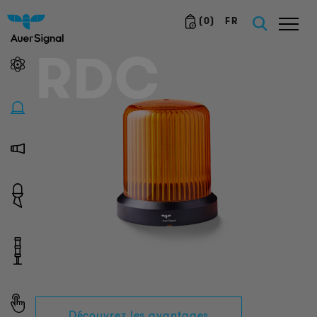
(
0
)
FR
RDC
Découvrez les avantages