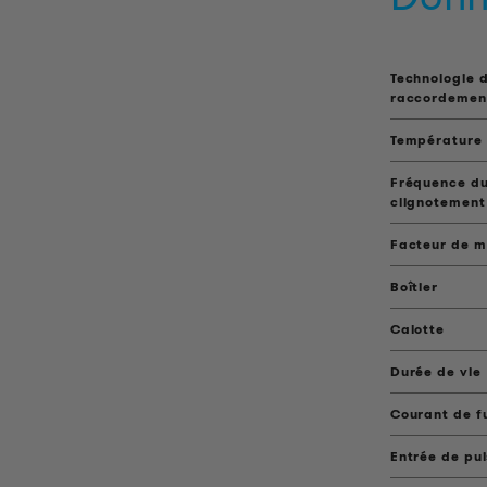
Technologie 
raccordemen
Température 
Fréquence du
clignotement
Facteur de 
Boîtier
Calotte
Durée de vie
Courant de f
Entrée de pu