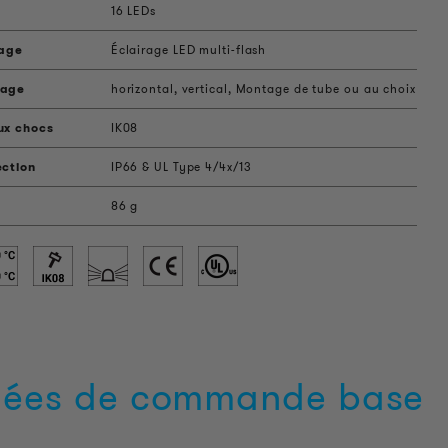
16 LEDs
rage
Éclairage LED multi-flash
tage
horizontal, vertical, Montage de tube ou au choix
ux chocs
IK08
ection
IP66 & UL Type 4/4x/13
86 g
ées de commande base