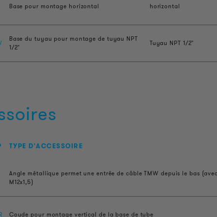
Base pour montage horizontal
horizontal
Base du tuyau pour montage de tuyau NPT
W
Tuyau NPT 1/2"
1/2"
ssoires
P
TYPE D'ACCESSOIRE
Angle métallique permet une entrée de câble TMW depuis le bas (avec
M12x1,5)
R
Coude pour montage vertical de la base de tube