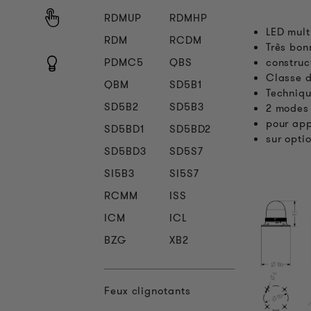
RDMUP
RDMHP
LED mult
RDM
RCDM
Très bon
PDMC5
QBS
construc
Classe d
QBM
SD5B1
Techniqu
SD5B2
SD5B3
2 modes 
pour app
SD5BD1
SD5BD2
sur opti
SD5BD3
SD5S7
SI5B3
SI5S7
RCMM
ISS
ICM
ICL
BZG
XB2
Feux clignotants