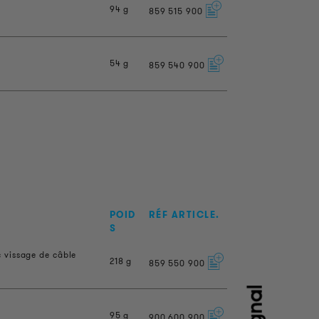
94 g
859
515
900
54 g
859
540
900
POID
RÉF ARTICLE.
S
 vissage de câble
218 g
859
550
900
95 g
900
600
900