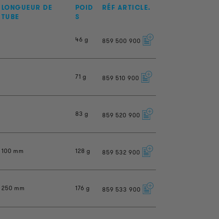
LONGUEUR DE
POID
RÉF ARTICLE.
TUBE
S
46 g
859
500
900
71 g
859
510
900
83 g
859
520
900
100 mm
128 g
859
532
900
250 mm
176 g
859
533
900