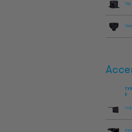
TNL
TN
Acce
TY
E
TVS
XW