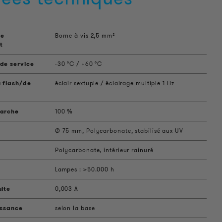
de
Borne à vis 2,5 mm²
t
de service
-30 °C / +60 °C
 flash/de
éclair sextuple / éclairage multiple 1 Hz
marche
100 %
Ø 75 mm, Polycarbonate, stabilisé aux UV
Polycarbonate, intérieur rainuré
Lampes : >50.000 h
uite
0,003 A
issance
selon la base