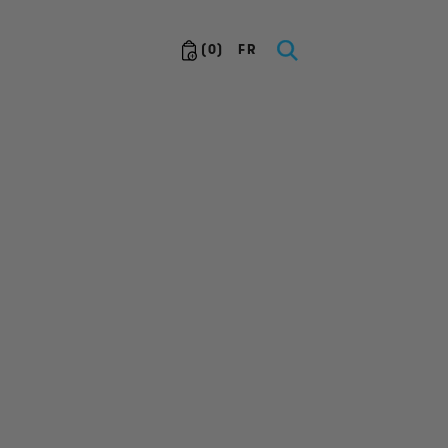
(
0
)
FR