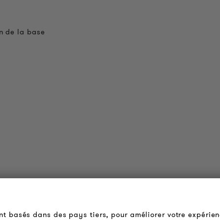
n de la base
OUDER & BRIGHTER
LÉGAL
 propos de nous
Conditions Générales de
ont basés dans des pays tiers, pour améliorer votre expérien
Vente