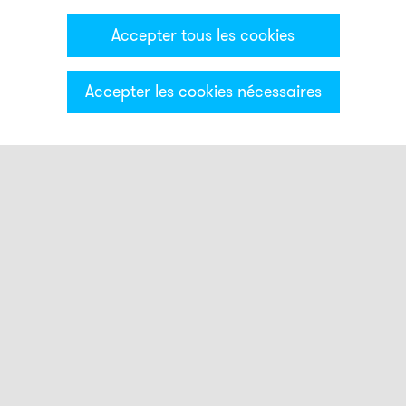
Accepter tous les cookies
Accepter les cookies nécessaires
Catégories & Filter
Colonne lumineuse ECO
Modules optiques
Modules acoustiques
Bases modules