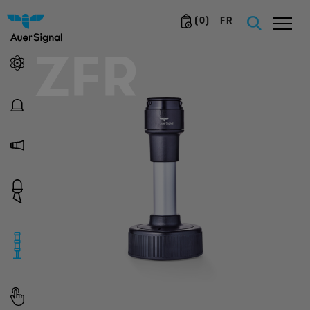
(
0
)
FR
ZFR