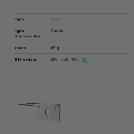
WZC
Coude
85 g
200
550
900