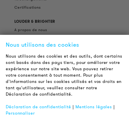
Certifications
LOUDER & BRIGHTER
A propos de nous
Contact
Nous utilisons des cookies
Offres d'emploi
Newsletter
Nous utilisons des cookies et des outils, dont certains
sont basés dans des pays tiers, pour améliorer votre
expérience sur notre site web. Vous pouvez retirer
LÉGAL
votre consentement à tout moment. Pour plus
Conditions Générales de Vente
d'informations sur les cookies utilisés et vos droits en
Protection des Données
tant qu'utilisateur, veuillez consulter notre
Déclaration de confidentialité.
Mentions Légales
FAQ
Déclaration de confidentialité
|
Mentions légales
|
Personnaliser