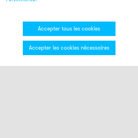
Accepter tous les cookies
Accepter les cookies nécessaires
Catégories & Filter
Colonne lumineuse ECO
Modules optiques
Modules acoustiques