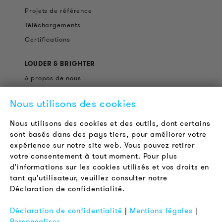
Projets de référence
Téléchargements
Certifications
LOUDER & BRIGHTER
A propos de nous
Contact
Nous utilisons des cookies
Offres d'emploi
Newsletter
Nous utilisons des cookies et des outils, dont certains
sont basés dans des pays tiers, pour améliorer votre
expérience sur notre site web. Vous pouvez retirer
LÉGAL
votre consentement à tout moment. Pour plus
Conditions Générales de Vente
d'informations sur les cookies utilisés et vos droits en
Protection des Données
tant qu'utilisateur, veuillez consulter notre
Déclaration de confidentialité.
Mentions Légales
FAQ
Déclaration de confidentialité
|
Mentions légales
|
Personnaliser