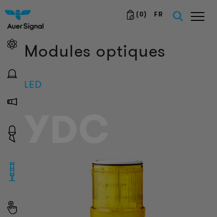
(
0
)
FR
Modules optiques
LED
YDC