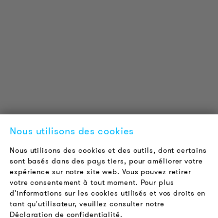
INFORMATIONS SUR LES PRODUITS
Informations Techniques
Projets de référence
Téléchargements
Certifications
LOUDER & BRIGHTER
A propos de nous
Contact
Nous utilisons des cookies
Offres d'emploi
Newsletter
Nous utilisons des cookies et des outils, dont certains
sont basés dans des pays tiers, pour améliorer votre
expérience sur notre site web. Vous pouvez retirer
LÉGAL
votre consentement à tout moment. Pour plus
Conditions Générales de Vente
d'informations sur les cookies utilisés et vos droits en
Protection des Données
tant qu'utilisateur, veuillez consulter notre
Déclaration de confidentialité.
Mentions Légales