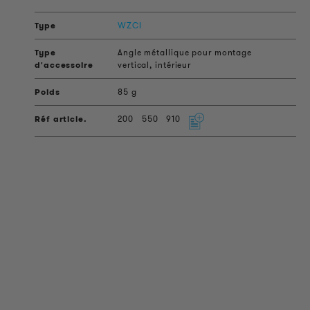
WZCI
Angle métallique pour montage
vertical, intérieur
85 g
200
550
910
INFORMATIONS SUR LES PRODUITS
Informations Techniques
Projets de référence
Téléchargements