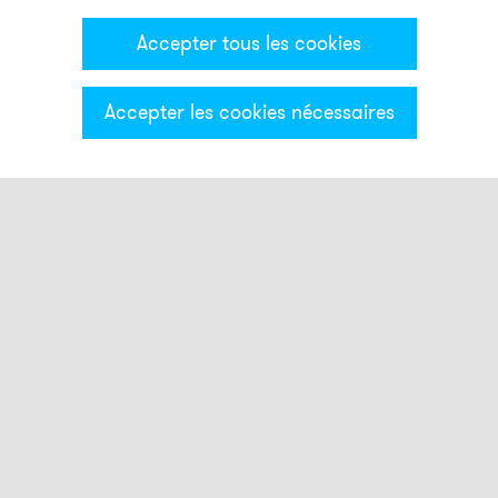
Accepter tous les cookies
Accepter les cookies nécessaires
Catégories & Filter
Colonne lumineuse ECO
Modules optiques
Modules acoustiques
Bases modules