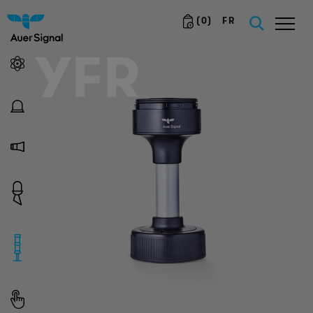
(
0
)
FR
YFR