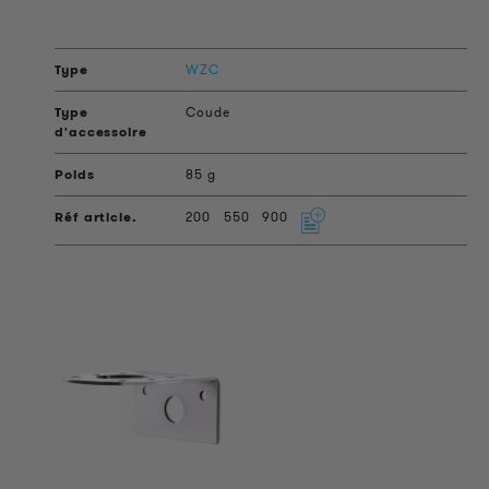
WZC
Coude
85 g
200
550
900