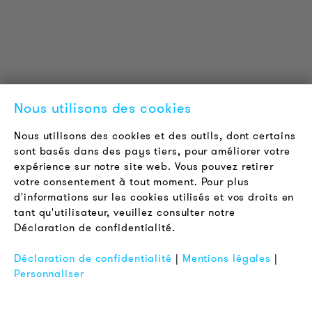
Certifications
LOUDER & BRIGHTER
A propos de nous
Contact
Nous utilisons des cookies
Offres d'emploi
Newsletter
Nous utilisons des cookies et des outils, dont certains
sont basés dans des pays tiers, pour améliorer votre
expérience sur notre site web. Vous pouvez retirer
LÉGAL
votre consentement à tout moment. Pour plus
Conditions Générales de Vente
d'informations sur les cookies utilisés et vos droits en
Protection des Données
tant qu'utilisateur, veuillez consulter notre
Déclaration de confidentialité.
Mentions Légales
FAQ
Déclaration de confidentialité
|
Mentions légales
|
Personnaliser