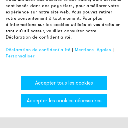
sont basés dans des pays tiers, pour améliorer votre
expérience sur notre site web. Vous pouvez retirer
LÉGAL
votre consentement à tout moment. Pour plus
Conditions Générales de Vente
d'informations sur les cookies utilisés et vos droits en
Protection des Données
tant qu'utilisateur, veuillez consulter notre
Déclaration de confidentialité.
Mentions Légales
FAQ
Déclaration de confidentialité
|
Mentions légales
|
Personnaliser
Accepter tous les cookies
Accepter les cookies nécessaires
Catégories & Filter