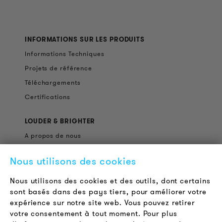
INFORMATIONS SUR LES PRODUITS
Informations Techniques
Projets de référence
Téléchargements
Certifications
LOUDER & BRIGHTER
A propos de nous
Contact
Nous utilisons des cookies
Offres d'emploi
Newsletter
Nous utilisons des cookies et des outils, dont certains
sont basés dans des pays tiers, pour améliorer votre
expérience sur notre site web. Vous pouvez retirer
LÉGAL
votre consentement à tout moment. Pour plus
Conditions Générales de Vente