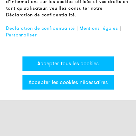
d'informations sur les cookies utilisés et vos droits en
Protection des Données
tant qu'utilisateur, veuillez consulter notre
Déclaration de confidentialité.
Mentions Légales
FAQ
Déclaration de confidentialité
|
Mentions légales
|
Personnaliser
Accepter tous les cookies
Accepter les cookies nécessaires
Catégories & Filter
Colonne lumineuse ECO