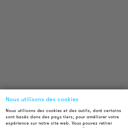
INFORMATIONS SUR LES PRODUITS
Informations Techniques
Projets de référence
Téléchargements
Certifications
LOUDER & BRIGHTER
A propos de nous
Contact
Nous utilisons des cookies
Offres d'emploi
Newsletter
Nous utilisons des cookies et des outils, dont certains
sont basés dans des pays tiers, pour améliorer votre
expérience sur notre site web. Vous pouvez retirer
LÉGAL