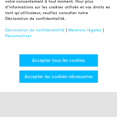
votre consentement à tout moment. Pour plus
Conditions Générales de Vente
d'informations sur les cookies utilisés et vos droits en
Protection des Données
tant qu'utilisateur, veuillez consulter notre
Déclaration de confidentialité.
Mentions Légales
FAQ
Déclaration de confidentialité
|
Mentions légales
|
Personnaliser
Accepter tous les cookies
Accepter les cookies nécessaires
Catégories & Filter
Colonne lumineuse ECO