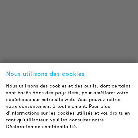
Informations Techniques
Projets de référence
Téléchargements
Certifications
LOUDER & BRIGHTER
A propos de nous
Contact
Nous utilisons des cookies
Offres d'emploi
Newsletter
Nous utilisons des cookies et des outils, dont certains
sont basés dans des pays tiers, pour améliorer votre
expérience sur notre site web. Vous pouvez retirer
LÉGAL
votre consentement à tout moment. Pour plus
Conditions Générales de Vente
d'informations sur les cookies utilisés et vos droits en
Protection des Données
tant qu'utilisateur, veuillez consulter notre
Déclaration de confidentialité.
Mentions Légales
FAQ