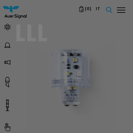
(
0
)
IT
LLL