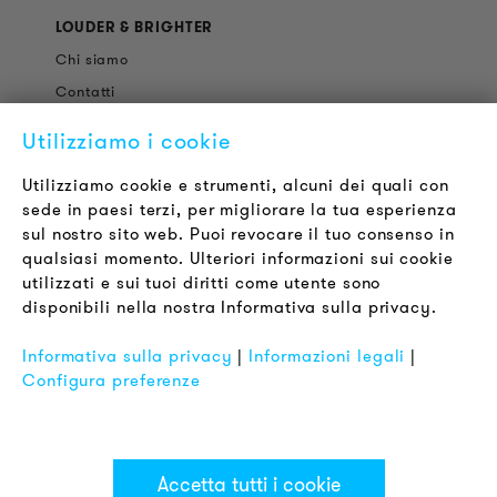
LOUDER & BRIGHTER
Chi siamo
Contatti
Offerte di Lavoro
Utilizziamo i cookie
Newsletter
Utilizziamo cookie e strumenti, alcuni dei quali con
sede in paesi terzi, per migliorare la tua esperienza
LEGALE
sul nostro sito web. Puoi revocare il tuo consenso in
Termini & Condizioni
qualsiasi momento. Ulteriori informazioni sui cookie
Informativa sulla Privacy
utilizzati e sui tuoi diritti come utente sono
disponibili nella nostra Informativa sulla privacy.
Impronta
FAQ
Informativa sulla privacy
|
Informazioni legali
|
Configura preferenze
Accetta tutti i cookie