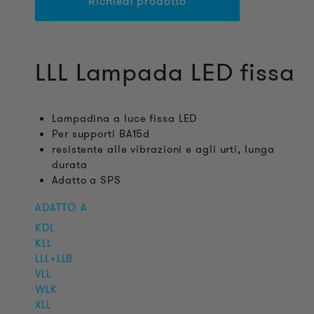
Richiedi prodotto
LLL Lampada LED fissa
Lampadina a luce fissa LED
Per supporti BA15d
resistente alle vibrazioni e agli urti, lunga
durata
Adatto a SPS
ADATTO A
KDL
KLL
LLL+LLB
VLL
WLK
XLL