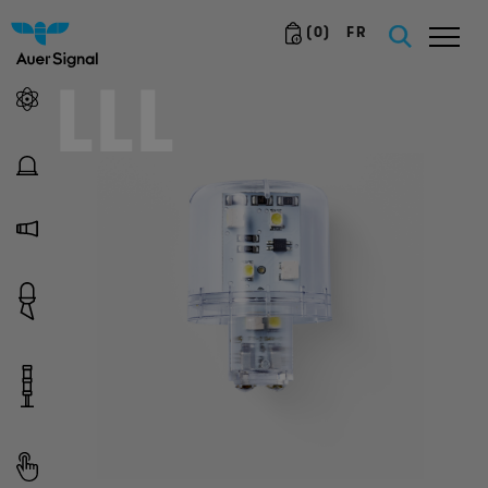
(
0
)
FR
LLL