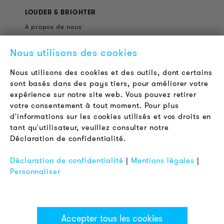
LOUDER & BRIGHTER
A propos de nous
Contact
Nous utilisons des cookies
Offres d'emploi
Newsletter
Nous utilisons des cookies et des outils, dont certains
sont basés dans des pays tiers, pour améliorer votre
expérience sur notre site web. Vous pouvez retirer
LÉGAL
votre consentement à tout moment. Pour plus
Conditions Générales de Vente
d'informations sur les cookies utilisés et vos droits en
Protection des Données
tant qu'utilisateur, veuillez consulter notre
Déclaration de confidentialité.
Mentions Légales
FAQ
Déclaration de confidentialité
|
Mentions légales
|
Personnaliser
Accepter tous les cookies