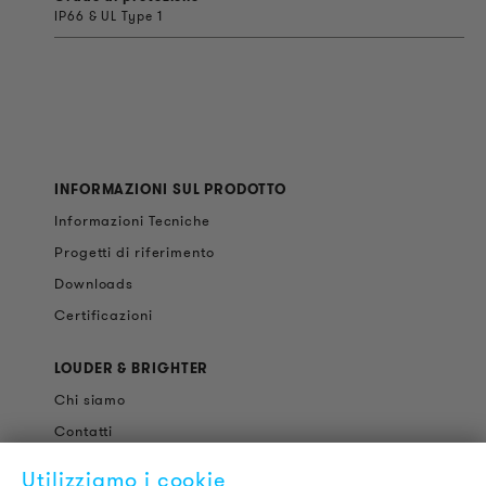
IP66 & UL Type 1
INFORMAZIONI SUL PRODOTTO
Informazioni Tecniche
Progetti di riferimento
Downloads
Certificazioni
LOUDER & BRIGHTER
Chi siamo
Contatti
Offerte di Lavoro
Utilizziamo i cookie