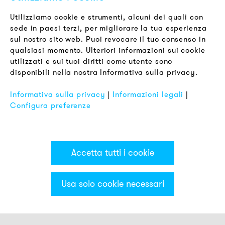
Newsletter
Utilizziamo cookie e strumenti, alcuni dei quali con
sede in paesi terzi, per migliorare la tua esperienza
LEGALE
sul nostro sito web. Puoi revocare il tuo consenso in
Termini & Condizioni
qualsiasi momento. Ulteriori informazioni sui cookie
Informativa sulla Privacy
utilizzati e sui tuoi diritti come utente sono
disponibili nella nostra Informativa sulla privacy.
Impronta
FAQ
Informativa sulla privacy
|
Informazioni legali
|
Configura preferenze
Accetta tutti i cookie
Usa solo cookie necessari
Categorie & Filter