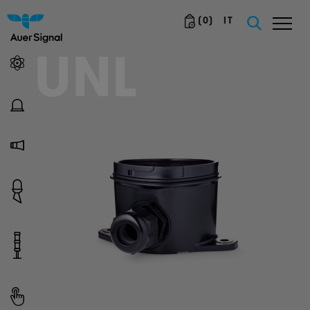
(
0
)
IT
UNL