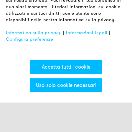
sul nostro sito web. Puoi revocare il tuo consenso in
Termini & Condizioni
qualsiasi momento. Ulteriori informazioni sui cookie
Informativa sulla Privacy
utilizzati e sui tuoi diritti come utente sono
disponibili nella nostra Informativa sulla privacy.
Impronta
FAQ
Informativa sulla privacy
|
Informazioni legali
|
Configura preferenze
Accetta tutti i cookie
Usa solo cookie necessari
Categorie & Filter
Montaggio