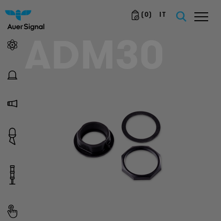
(
0
)
IT
ADM30