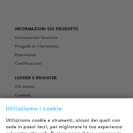
INFORMAZIONI SUL PRODOTTO
Informazioni Tecniche
Progetti di riferimento
Downloads
Certificazioni
LOUDER & BRIGHTER
Chi siamo
Contatti
Offerte di Lavoro
Utilizziamo i cookie
Newsletter
Utilizziamo cookie e strumenti, alcuni dei quali con
sede in paesi terzi, per migliorare la tua esperienza
LEGALE