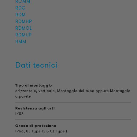
RCMM
RDC
RDM
RDMHP
RDMOL
RDMUP
RMM
Dati tecnici
Tipo di montaggio
orizzontale, verticale, Montaggio del tubo oppure Montaggio
a parete
Resistenza agli urti
IK08
Grado di protezione
IP66, UL Type 12 & UL Type 1