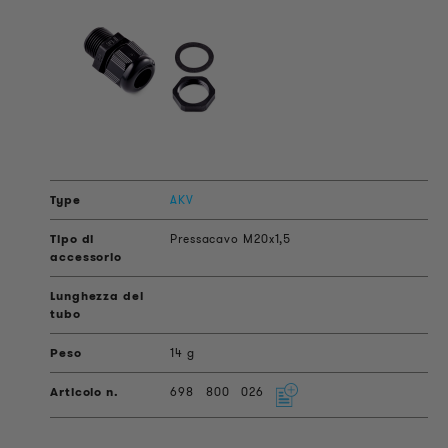
AKV
Pressacavo M20x1,5
14 g
698
800
026