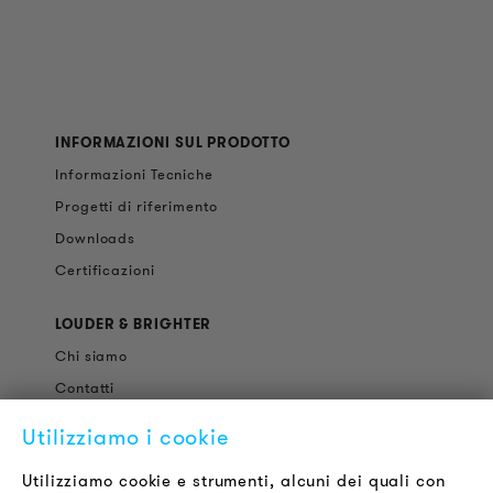
INFORMAZIONI SUL PRODOTTO
Informazioni Tecniche
Progetti di riferimento
Downloads
Certificazioni
LOUDER & BRIGHTER
Chi siamo
Contatti
Offerte di Lavoro
Utilizziamo i cookie
Newsletter
Utilizziamo cookie e strumenti, alcuni dei quali con