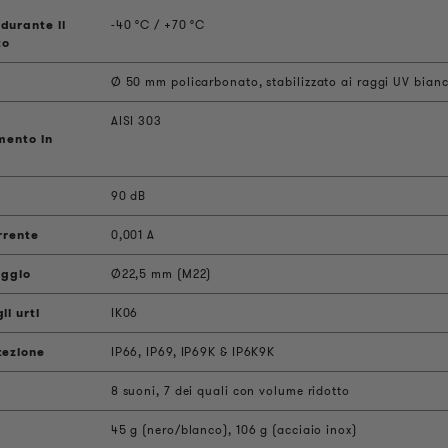
durante il
-40 °C / +70 °C
to
Ø 50 mm policarbonato, stabilizzato ai raggi UV bianc
AISI 303
mento in
90 dB
rrente
0,001 A
aggio
Ø22,5 mm (M22)
li urti
IK06
tezione
IP66, IP69, IP69K & IP6K9K
8 suoni, 7 dei quali con volume ridotto
45 g (nero/blanco), 106 g (acciaio inox)