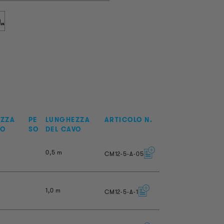
EZZA
PE
LUNGHEZZA
ARTICOLO N.
BO
SO
DEL CAVO
0,5 m
CM12-5-A-05
1,0 m
CM12-5-A-1