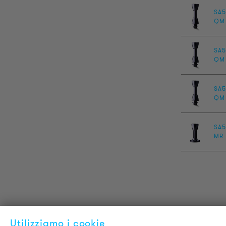
SA5
QM
SA5
QM
SA5
QM
SA5
MR
Utilizziamo i cookie
INFORMAZIONI SUL PRODOTTO
L