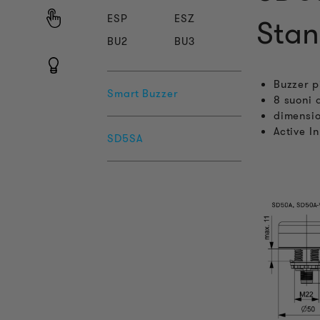
ESP
ESZ
Stan
BU2
BU3
Buzzer p
Smart Buzzer
8 suoni 
dimensi
Active I
SD5SA