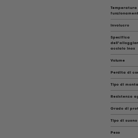
Temperatura 
funzionamen
involucro
Specifica
dell’alloggia
acciaio inox
Volume
Perdita di co
Tipo di mont
Resistenza ag
Grado di pro
Tipo di suono
Peso