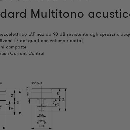
dard Multitono acusti
iezoelettrico LAFmax da 90 dB resistente agli spruzzi d'ac
diversi (7 dei quali con volume ridotto)
oni compatte
nrush Current Control