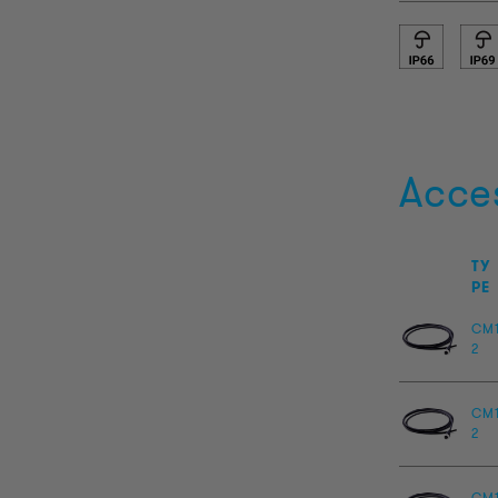
Acce
TY
PE
CM
2
CM
2
CM