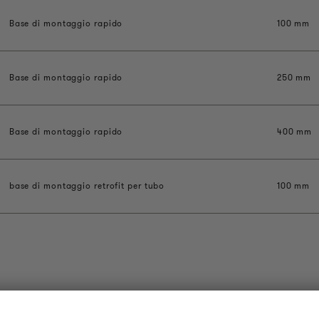
Base di montaggio rapido
100 mm
Base di montaggio rapido
250 mm
Base di montaggio rapido
400 mm
base di montaggio retrofit per tubo
100 mm
OUDER & BRIGHTER
LEGALE