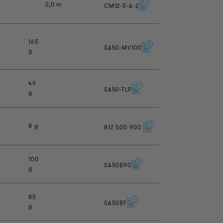
2,0 m
CM12-5-A-2
165
SA50-MV100
g
49
SA50-TLP
g
8 g
812
500
900
100
SA50B90
g
85
SA50BF
g