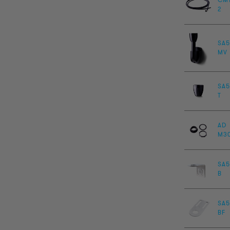
2
SA5
MV
SA5
T
AD
M3
SA5
B
SA5
BF